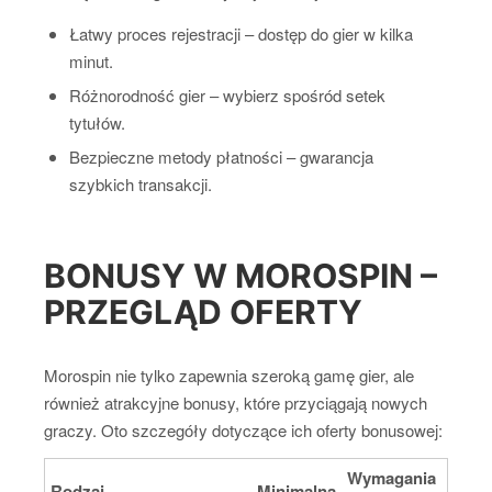
Łatwy proces rejestracji – dostęp do gier w kilka
minut.
Różnorodność gier – wybierz spośród setek
tytułów.
Bezpieczne metody płatności – gwarancja
szybkich transakcji.
BONUSY W MOROSPIN –
PRZEGLĄD OFERTY
Morospin nie tylko zapewnia szeroką gamę gier, ale
również atrakcyjne bonusy, które przyciągają nowych
graczy. Oto szczegóły dotyczące ich oferty bonusowej:
Wymagania
Rodzaj
Minimalna