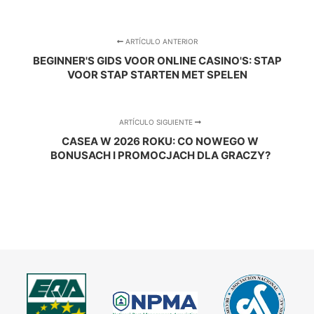
ARTÍCULO ANTERIOR
BEGINNER'S GIDS VOOR ONLINE CASINO'S: STAP
VOOR STAP STARTEN MET SPELEN
ARTÍCULO SIGUIENTE
CASEA W 2026 ROKU: CO NOWEGO W
BONUSACH I PROMOCJACH DLA GRACZY?