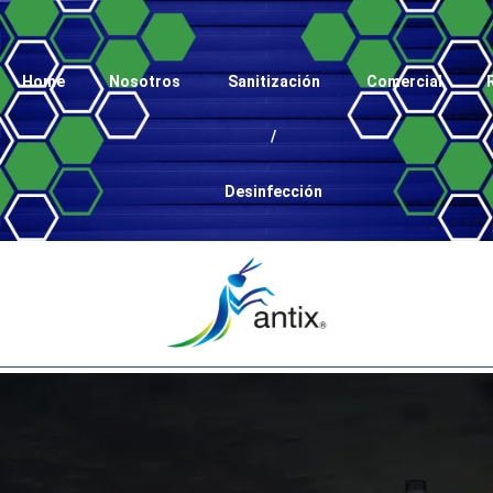
Home
Nosotros
Sanitización
Comercial
/
Desinfección