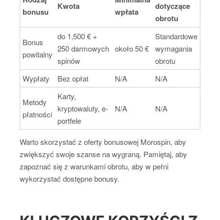
Kwota
dotyczące
bonusu
wpłata
obrotu
do 1,500 € +
Standardowe
Bonus
250 darmowych
około 50 €
wymagania
powitalny
spinów
obrotu
Wypłaty
Bez opłat
N/A
N/A
Karty,
Metody
kryptowaluty, e-
N/A
N/A
płatności
portfele
Warto skorzystać z oferty bonusowej Morospin, aby
zwiększyć swoje szanse na wygraną. Pamiętaj, aby
zapoznać się z warunkami obrotu, aby w pełni
wykorzystać dostępne bonusy.