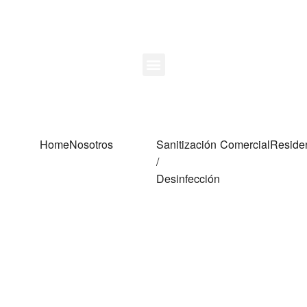
Home
Nosotros
Sanitización
Comercial
Reside
/
Desinfección