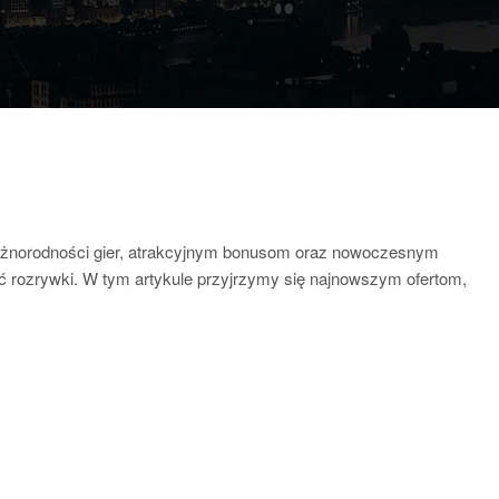
 różnorodności gier, atrakcyjnym bonusom oraz nowoczesnym
ść rozrywki. W tym artykule przyjrzymy się najnowszym ofertom,