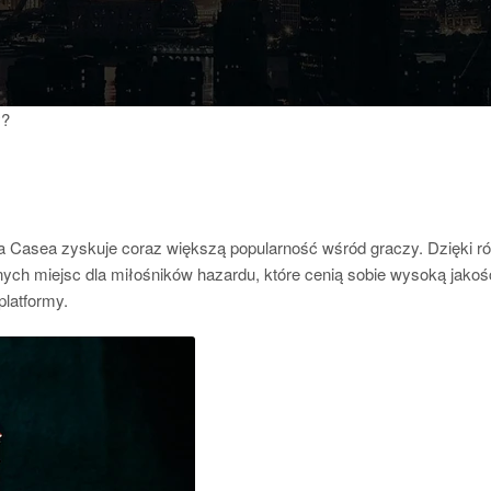
y?
rma Casea zyskuje coraz większą popularność wśród graczy. Dzięki
onych miejsc dla miłośników hazardu, które cenią sobie wysoką jako
platformy.