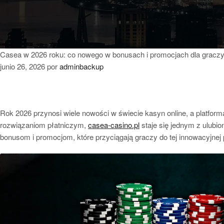
Casea w 2026 roku: co nowego w bonusach i promocjach dla gracz
junio 26, 2026
por
adminbackup
Rok 2026 przynosi wiele nowości w świecie kasyn online, a platfo
rozwiązaniom płatniczym,
casea-casino.pl
staje się jednym z ulubi
bonusom i promocjom, które przyciągają graczy do tej innowacyjnej 