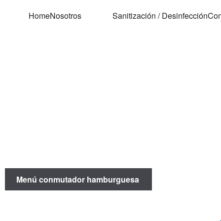
Home
Nosotros
Sanitización / Desinfección
Com
Menú conmutador hamburguesa