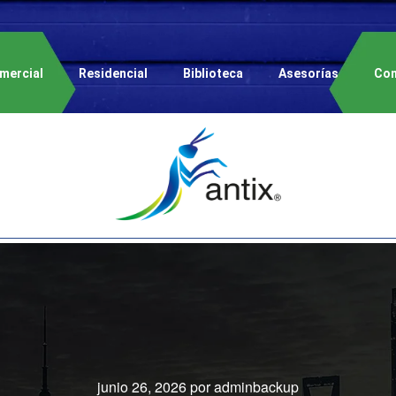
mercial
Residencial
Biblioteca
Asesorías
Con
junio 26, 2026
por
adminbackup