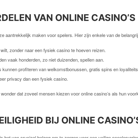
DELEN VAN ONLINE CASINO’S
ze aantrekkelijk maken voor spelers. Hier zijn enkele van de belangri
lt, zonder naar een fysiek casino te hoeven reizen.
den vaak honderden, zo niet duizenden, spellen aan.
 kunnen profiteren van welkomstbonussen, gratis spins en loyalitei
eer privacy dan een fysiek casino.
n wonder dat zoveel mensen kiezen voor online casino’s als hun voo
LIGHEID BIJ ONLINE CASINO’
is het van cruciaal belang om te zorgen voor een veilige speelervarin