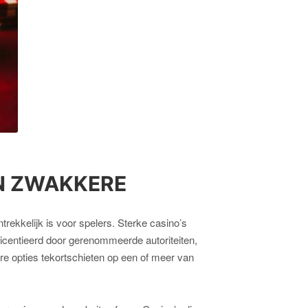
N ZWAKKERE
trekkelijk is voor spelers. Sterke casino’s
licentieerd door gerenommeerde autoriteiten,
e opties tekortschieten op een of meer van