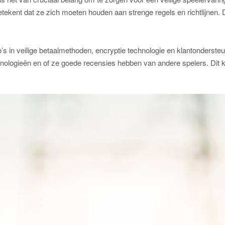
etekent dat ze zich moeten houden aan strenge regels en richtlijnen. D
in veilige betaalmethoden, encryptie technologie en klantondersteun
hnologieën en of ze goede recensies hebben van andere spelers. Dit ka