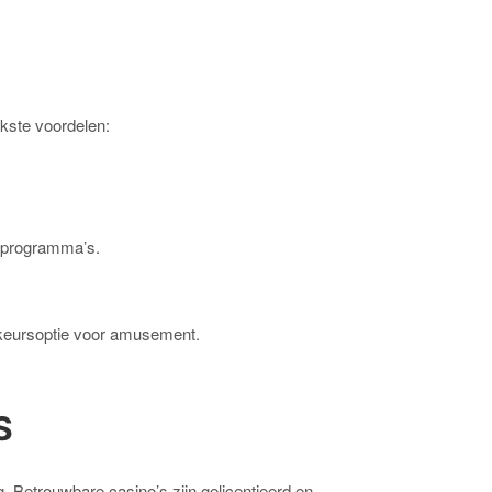
jkste voordelen:
tsprogramma’s.
rkeursoptie voor amusement.
S
g. Betrouwbare casino’s zijn gelicentieerd en