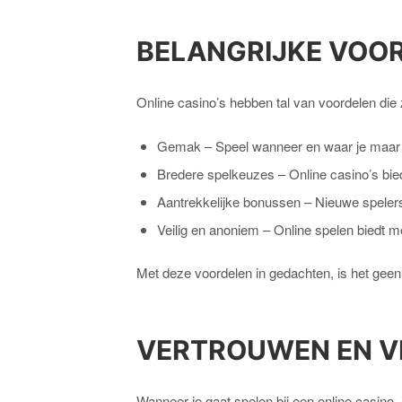
BELANGRIJKE VOOR
Online casino’s hebben tal van voordelen die 
Gemak – Speel wanneer en waar je maar wi
Bredere spelkeuzes – Online casino’s bie
Aantrekkelijke bonussen – Nieuwe spelers
Veilig en anoniem – Online spelen biedt m
Met deze voordelen in gedachten, is het gee
VERTROUWEN EN VEI
Wanneer je gaat spelen bij een online casino, 