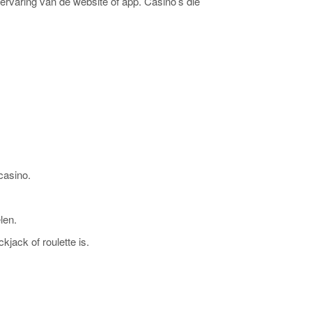
ervaring van de website of app. Casino’s die
casino.
len.
kjack of roulette is.