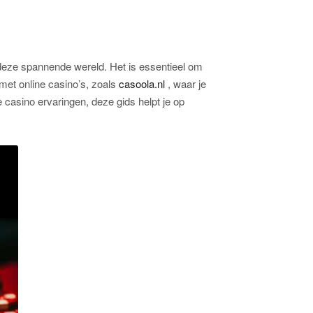
j deze spannende wereld. Het is essentieel om
 met online casino’s, zoals
casoola.nl
, waar je
e casino ervaringen, deze gids helpt je op