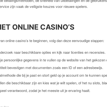
 de betalingsmethoden, de snelheid van uitbetalingen en de gebruikers
ervice zijn vaak de veiligste keuzes voor nieuwe spelers.
ET ONLINE CASINO’S
 van online casino’s te beginnen, volg dan deze eenvoudige stappen:
derzoek naar beschikbare opties en kijk naar licenties en recensies.
 persoonlijke gegevens in te vullen op de website van het gekozen 
titeit bevestigen met documenten zoals een ID of een adresbewijs.
lmethode die bij je past en stort geld op je account om te kunnen spe
n die beschikbaar zijn en kies wat je wilt spelen, of het nu slots, blac
speel verantwoord, zodat je het meeste uit je ervaring haalt.