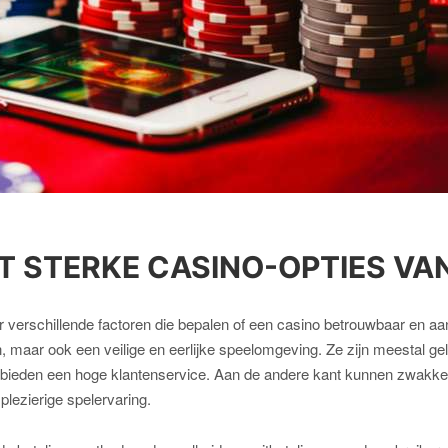
T STERKE CASINO-OPTIES VA
er verschillende factoren die bepalen of een casino betrouwbaar en aan
n, maar ook een veilige en eerlijke speelomgeving. Ze zijn meestal ge
bieden een hoge klantenservice. Aan de andere kant kunnen zwakker
plezierige spelervaring.