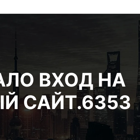
АЛО ВХОД НА
Й САЙТ.6353