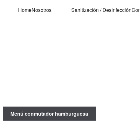
Home
Nosotros
Sanitización / Desinfección
Com
Menú conmutador hamburguesa