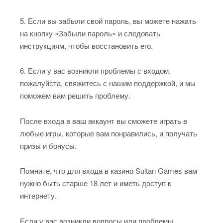
5. Если вы забыли свой пароль, вы можете нажать
на кнопку «Забыли пароль» и следовать
инструкциям, чтобы восстановить его.
6. Если у вас возникли проблемы с входом,
пожалуйста, свяжитесь с нашим поддержкой, и мы
поможем вам решить проблему.
После входа в ваш аккаунт вы сможете играть в
любые игры, которые вам понравились, и получать
призы и бонусы.
Помните, что для входа в казино Sultan Games вам
нужно быть старше 18 лет и иметь доступ к
интернету.
Если у вас возникли вопросы или проблемы,