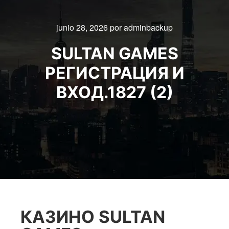
junio 28, 2026
por
adminbackup
SULTAN GAMES
РЕГИСТРАЦИЯ И
ВХОД.1827 (2)
КАЗИНО SULTAN