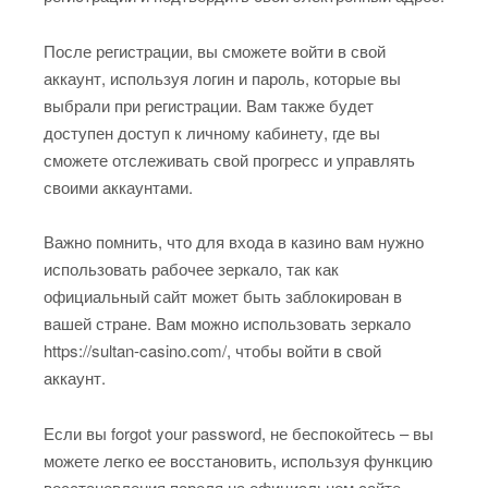
После регистрации, вы сможете войти в свой
аккаунт, используя логин и пароль, которые вы
выбрали при регистрации. Вам также будет
доступен доступ к личному кабинету, где вы
сможете отслеживать свой прогресс и управлять
своими аккаунтами.
Важно помнить, что для входа в казино вам нужно
использовать рабочее зеркало, так как
официальный сайт может быть заблокирован в
вашей стране. Вам можно использовать зеркало
https://sultan-casino.com/, чтобы войти в свой
аккаунт.
Если вы forgot your password, не беспокойтесь – вы
можете легко ее восстановить, используя функцию
восстановления пароля на официальном сайте