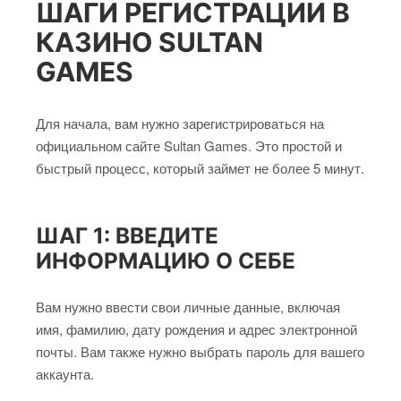
ШАГИ РЕГИСТРАЦИИ В
КАЗИНО SULTAN
GAMES
Для начала, вам нужно зарегистрироваться на
официальном сайте Sultan Games. Это простой и
быстрый процесс, который займет не более 5 минут.
ШАГ 1: ВВЕДИТЕ
ИНФОРМАЦИЮ О СЕБЕ
Вам нужно ввести свои личные данные, включая
имя, фамилию, дату рождения и адрес электронной
почты. Вам также нужно выбрать пароль для вашего
аккаунта.