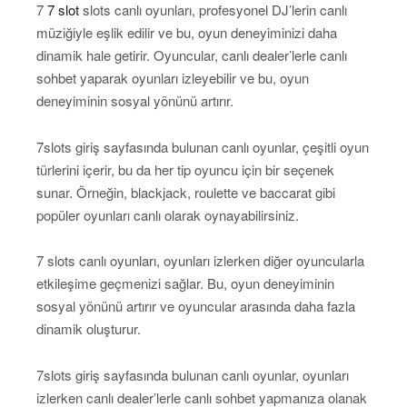
7
7 slot
slots canlı oyunları, profesyonel DJ’lerin canlı
müziğiyle eşlik edilir ve bu, oyun deneyiminizi daha
dinamik hale getirir. Oyuncular, canlı dealer’lerle canlı
sohbet yaparak oyunları izleyebilir ve bu, oyun
deneyiminin sosyal yönünü artırır.
7slots giriş sayfasında bulunan canlı oyunlar, çeşitli oyun
türlerini içerir, bu da her tip oyuncu için bir seçenek
sunar. Örneğin, blackjack, roulette ve baccarat gibi
popüler oyunları canlı olarak oynayabilirsiniz.
7 slots canlı oyunları, oyunları izlerken diğer oyuncularla
etkileşime geçmenizi sağlar. Bu, oyun deneyiminin
sosyal yönünü artırır ve oyuncular arasında daha fazla
dinamik oluşturur.
7slots giriş sayfasında bulunan canlı oyunlar, oyunları
izlerken canlı dealer’lerle canlı sohbet yapmanıza olanak