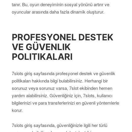
tanır. Bu, oyun deneyiminin sosyal yönünü artırır ve
oyuncular arasında daha fazla dinamik oluşturur.
PROFESYONEL DESTEK
VE GÜVENLIK
POLITIKALARI
7slots giriş sayfasında profesyonel destek ve güvenlik
politikaları hakkında bilgi bulabilirsiniz. Herhangi bir
sorunuz veya sorunuz varsa, 7slot ekibinden hemen
yardım alabilirsiniz. Güvenliğiniz için, 7slots, kullanıcı
bilgilerinizi ve para transferlerinizi en güvenli yöntemlerle
korur.
7slots giriş sayfasında, güvenliğinizle ilgili her türlü