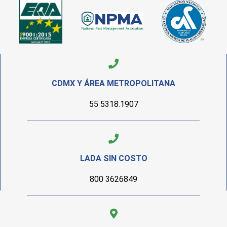
CDMX Y ÁREA METROPOLITANA
55 5318.1907
LADA SIN COSTO
800 3626849