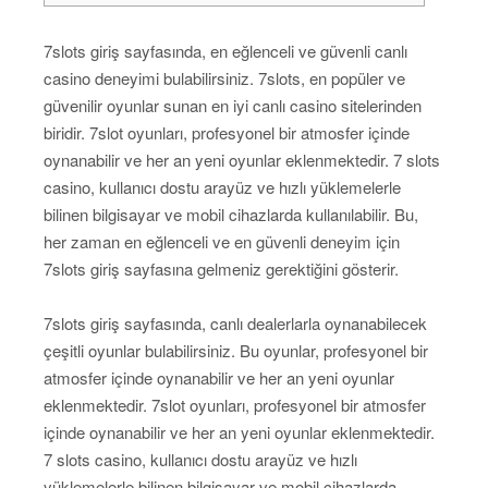
7slots giriş sayfasında, en eğlenceli ve güvenli canlı
casino deneyimi bulabilirsiniz. 7slots, en popüler ve
güvenilir oyunlar sunan en iyi canlı casino sitelerinden
biridir. 7slot oyunları, profesyonel bir atmosfer içinde
oynanabilir ve her an yeni oyunlar eklenmektedir. 7 slots
casino, kullanıcı dostu arayüz ve hızlı yüklemelerle
bilinen bilgisayar ve mobil cihazlarda kullanılabilir. Bu,
her zaman en eğlenceli ve en güvenli deneyim için
7slots giriş sayfasına gelmeniz gerektiğini gösterir.
7slots giriş sayfasında, canlı dealerlarla oynanabilecek
çeşitli oyunlar bulabilirsiniz. Bu oyunlar, profesyonel bir
atmosfer içinde oynanabilir ve her an yeni oyunlar
eklenmektedir. 7slot oyunları, profesyonel bir atmosfer
içinde oynanabilir ve her an yeni oyunlar eklenmektedir.
7 slots casino, kullanıcı dostu arayüz ve hızlı
yüklemelerle bilinen bilgisayar ve mobil cihazlarda