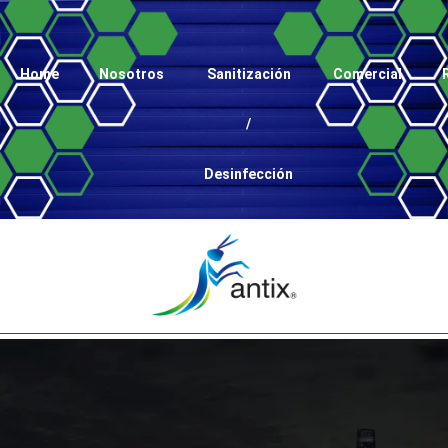
Home
Nosotros
Sanitización
Comercial
/
Desinfección