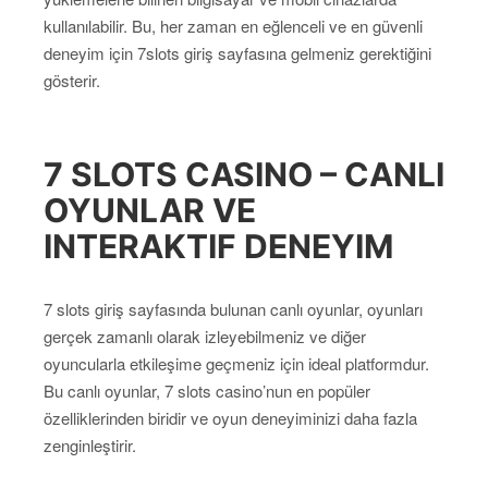
kullanılabilir. Bu, her zaman en eğlenceli ve en güvenli
deneyim için 7slots giriş sayfasına gelmeniz gerektiğini
gösterir.
7 SLOTS CASINO – CANLI
OYUNLAR VE
INTERAKTIF DENEYIM
7 slots giriş sayfasında bulunan canlı oyunlar, oyunları
gerçek zamanlı olarak izleyebilmeniz ve diğer
oyuncularla etkileşime geçmeniz için ideal platformdur.
Bu canlı oyunlar, 7 slots casino’nun en popüler
özelliklerinden biridir ve oyun deneyiminizi daha fazla
zenginleştirir.