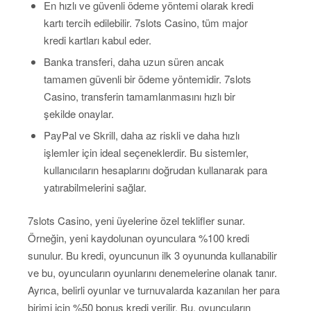
En hızlı ve güvenli ödeme yöntemi olarak kredi
kartı tercih edilebilir. 7slots Casino, tüm major
kredi kartları kabul eder.
Banka transferi, daha uzun süren ancak
tamamen güvenli bir ödeme yöntemidir. 7slots
Casino, transferin tamamlanmasını hızlı bir
şekilde onaylar.
PayPal ve Skrill, daha az riskli ve daha hızlı
işlemler için ideal seçeneklerdir. Bu sistemler,
kullanıcıların hesaplarını doğrudan kullanarak para
yatırabilmelerini sağlar.
7slots Casino, yeni üyelerine özel teklifler sunar.
Örneğin, yeni kaydolunan oyunculara %100 kredi
sunulur. Bu kredi, oyuncunun ilk 3 oyununda kullanabilir
ve bu, oyuncuların oyunlarını denemelerine olanak tanır.
Ayrıca, belirli oyunlar ve turnuvalarda kazanılan her para
birimi için %50 bonus kredi verilir. Bu, oyuncuların