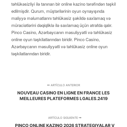
təhlükəsizliyi ilə tanınan bir online kazino tərəfindən təşkil
edilmişdir. Qurum, müştərilərinin oyun oynayışında
maliyyə məlumatlarını təhlükəsiz şəkildə saxlamaq və
müraciətlərini dəqiqliklə ilə saxlamaq üçün ətrafda qalır.
Pinco Casino, Azərbaycanın məsuliyyətli və təhlükəsiz
online oyun təşkilatlarından biridir. Pinco Casino,
Azərbaycanın məsuliyyətli və təhlükəsiz online oyun
təşkilatlarından biridir.
ARTÍCULO ANTERIOR
NOUVEAU CASINO EN LIGNE EN FRANCE LES
MEILLEURES PLATEFORMES LGALES.2419
ARTÍCULO SIGUIENTE
PINCO ONLINE KAZINO 2026 STRATEGIYALAR V