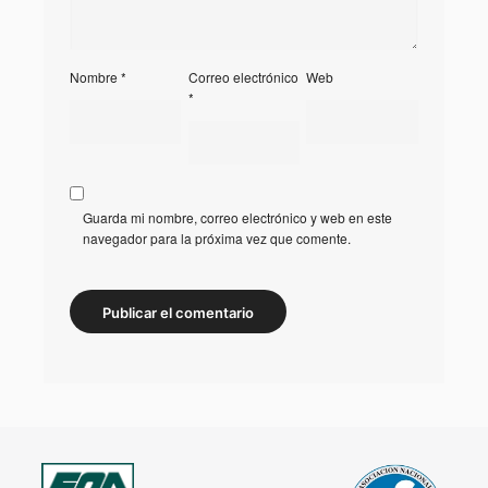
Nombre
*
Correo electrónico
Web
*
Guarda mi nombre, correo electrónico y web en este
navegador para la próxima vez que comente.