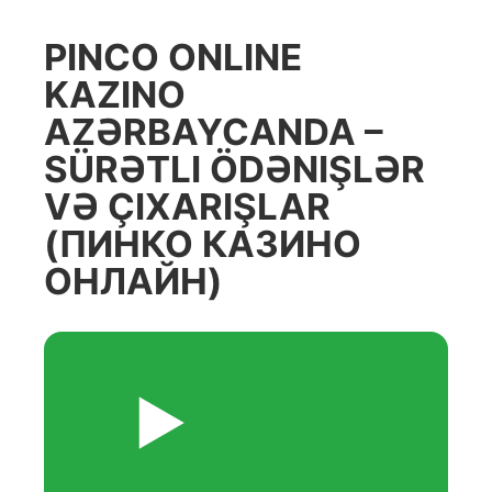
PINCO ONLINE
KAZINO
AZƏRBAYCANDA –
SÜRƏTLI ÖDƏNIŞLƏR
VƏ ÇIXARIŞLAR
(ПИНКО КАЗИНО
ОНЛАЙН)
▶️