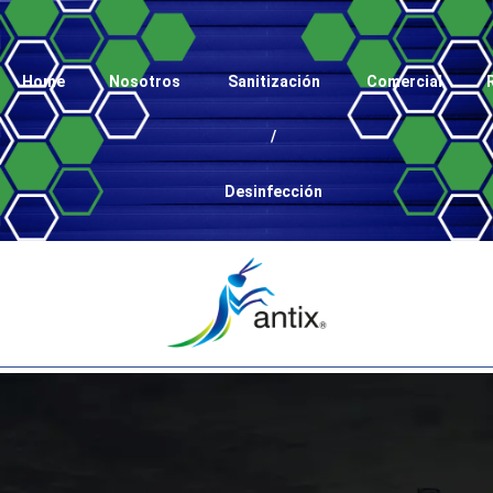
Home
Nosotros
Sanitización
Comercial
/
Desinfección