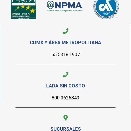
CDMX Y ÁREA METROPOLITANA
55 5318.1907
LADA SIN COSTO
800 3626849
SUCURSALES