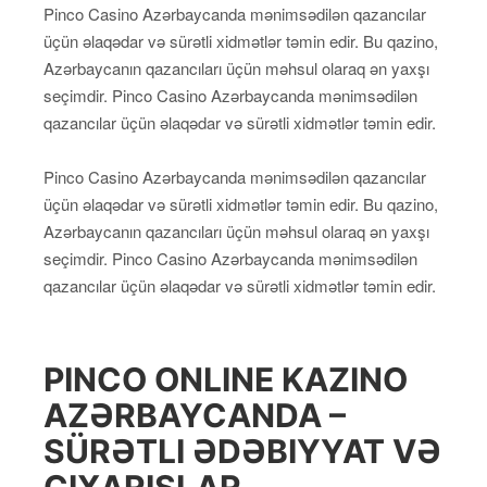
Pinco Casino Azərbaycanda mənimsədilən qazancılar
üçün əlaqədar və sürətli xidmətlər təmin edir. Bu qazino,
Azərbaycanın qazancıları üçün məhsul olaraq ən yaxşı
seçimdir. Pinco Casino Azərbaycanda mənimsədilən
qazancılar üçün əlaqədar və sürətli xidmətlər təmin edir.
Pinco Casino Azərbaycanda mənimsədilən qazancılar
üçün əlaqədar və sürətli xidmətlər təmin edir. Bu qazino,
Azərbaycanın qazancıları üçün məhsul olaraq ən yaxşı
seçimdir. Pinco Casino Azərbaycanda mənimsədilən
qazancılar üçün əlaqədar və sürətli xidmətlər təmin edir.
PINCO ONLINE KAZINO
AZƏRBAYCANDA –
SÜRƏTLI ƏDƏBIYYAT VƏ