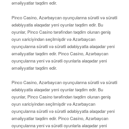
əməliyyatlar təqdim edir.
Pinco Casino, Azərbaycan oyunçularına sürətli və sürətli
ədəbiyyatla əlaqədar yeni oyunlar təqdim edir. Bu
oyunlar, Pinco Casino tərəfindən təqdim olunan geniş
oyun xariciyindən seçilmişdir və Azərbaycan
oyunçularına sürətli və sürətli ədəbiyyatla əlaqədar yeni
əməliyyatlar təqdim edir. Pinco Casino, Azərbaycan
oyunçularına yeni və sürətli oyunlarla əlaqədar yeni
əməliyyatlar təqdim edir.
Pinco Casino, Azərbaycan oyunçularına sürətli və sürətli
ədəbiyyatla əlaqədar yeni oyunlar təqdim edir. Bu
oyunlar, Pinco Casino tərəfindən təqdim olunan geniş
oyun xariciyindən seçilmişdir və Azərbaycan
oyunçularına sürətli və sürətli ədəbiyyatla əlaqədar yeni
əməliyyatlar təqdim edir. Pinco Casino, Azərbaycan
oyunçularına yeni və sürətli oyunlarla əlaqədar yeni