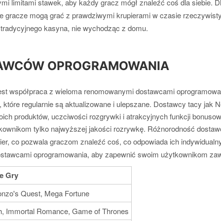
nymi limitami stawek, aby każdy gracz mógł znaleźć coś dla siebie.
ie gracze mogą grać z prawdziwymi krupierami w czasie rzeczywist
ę tradycyjnego kasyna, nie wychodząc z domu.
AWCÓW OPROGRAMOWANIA
est współpraca z wieloma renomowanymi dostawcami oprogramowani
, które regularnie są aktualizowane i ulepszane. Dostawcy tacy jak 
woich produktów, uczciwości rozgrywki i atrakcyjnych funkcji bonus
kownikom tylko najwyższej jakości rozrywkę. Różnorodność dosta
gier, co pozwala graczom znaleźć coś, co odpowiada ich indywidual
 dostawcami oprogramowania, aby zapewnić swoim użytkownikom zaw
e Gry
onzo's Quest, Mega Fortune
, Immortal Romance, Game of Thrones