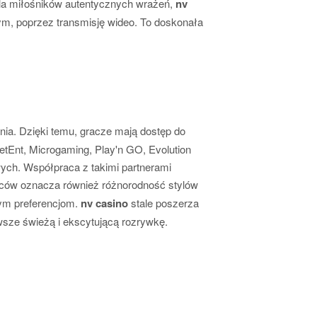
 Dla miłośników autentycznych wrażeń,
nv
ym, poprzez transmisję wideo. To doskonała
a. Dzięki temu, gracze mają dostęp do
NetEnt, Microgaming, Play'n GO, Evolution
owych. Współpraca z takimi partnerami
wców oznacza również różnorodność stylów
nym preferencjom.
nv casino
stale poszerza
sze świeżą i ekscytującą rozrywkę.