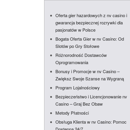
Oferta gier hazardowych z nv casino i
gwarancja bezpiecznej rozrywki dla
pasjonatów w Polsce
Bogata Oferta Gier w nv Casino: Od
Slotów po Gry Stołowe
Różnorodność Dostawców
Oprogramowania
Bonusy i Promocje w nv Casino –
Zwiększ Swoje Szanse na Wygraną
Program Lojalnościowy
Bezpieczeństwo i Licencjonowanie nv
Casino – Graj Bez Obaw
Metody Płatności
Obsługa Klienta w nv Casino: Pomoc
Dostępna 24/7