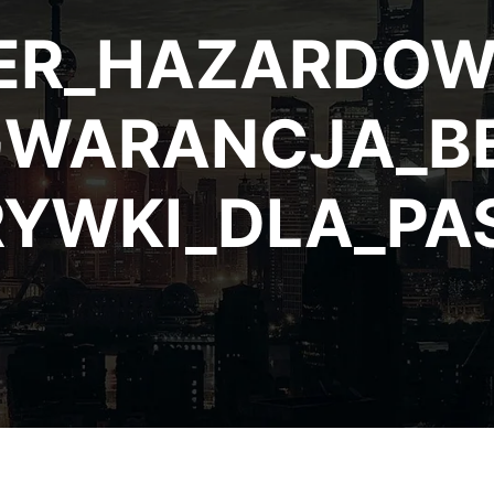
IER_HAZARDOW
GWARANCJA_B
RYWKI_DLA_PA