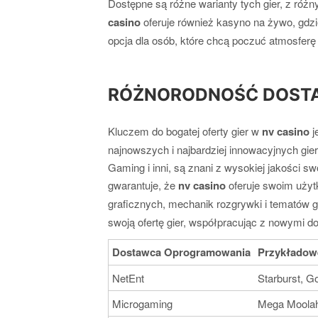
Dostępne są różne warianty tych gier, z róż
casino
oferuje również kasyno na żywo, gdz
opcja dla osób, które chcą poczuć atmosfer
RÓŻNORODNOŚĆ DOST
Kluczem do bogatej oferty gier w
nv casino
j
najnowszych i najbardziej innowacyjnych gier
Gaming i inni, są znani z wysokiej jakości s
gwarantuje, że
nv casino
oferuje swoim użyt
graficznych, mechanik rozgrywki i tematów 
swoją ofertę gier, współpracując z nowymi
Dostawca Oprogramowania
Przykładow
NetEnt
Starburst, G
Microgaming
Mega Moolah