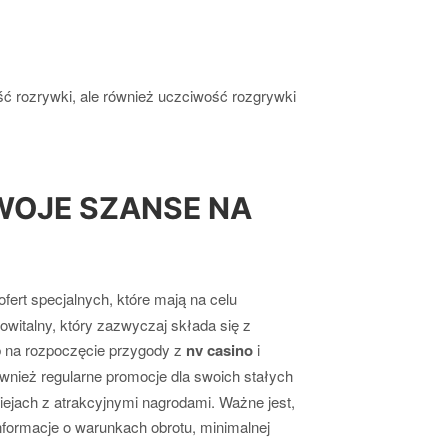
ć rozrywki, ale również uczciwość rozgrywki
WOJE SZANSE NA
fert specjalnych, które mają na celu
witalny, który zazwyczaj składa się z
b na rozpoczęcie przygody z
nv casino
i
ównież regularne promocje dla swoich stałych
iejach z atrakcyjnymi nagrodami. Ważne jest,
nformacje o warunkach obrotu, minimalnej