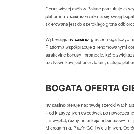
Coraz więcej osób w Polsce poszukuje ekscyt
platform,
nv casino
wyróżnia się swoją bogat
skierowana jest do szerokiego grona odbior
Wybierając
nv casino
, gracze mogą liczyć n
Platforma współpracuje z renomowanymi dos
atrakcyjne bonusy i promocje, które zwięks
użytkowników jest priorytetem, dlatego pla
BOGATA OFERTA GI
nv casino
oferuje naprawdę szeroki wachlarz
– od klasycznych owocówek po nowoczesne gr
linii wypłat, różnymi funkcjami bonusowymi 
Microgaming, Play'n GO i wielu innych. Opró