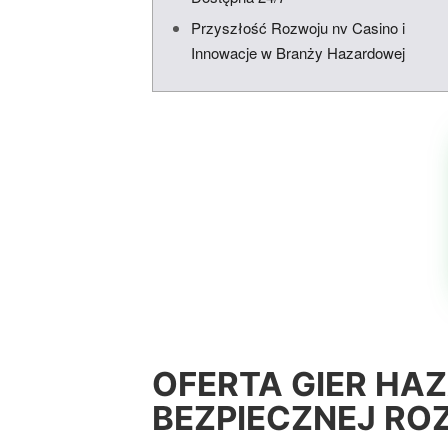
Przyszłość Rozwoju nv Casino i
Innowacje w Branży Hazardowej
OFERTA GIER HA
BEZPIECZNEJ RO