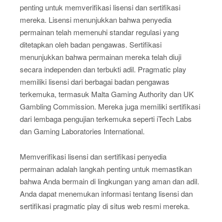
penting untuk memverifikasi lisensi dan sertifikasi
mereka. Lisensi menunjukkan bahwa penyedia
permainan telah memenuhi standar regulasi yang
ditetapkan oleh badan pengawas. Sertifikasi
menunjukkan bahwa permainan mereka telah diuji
secara independen dan terbukti adil. Pragmatic play
memiliki lisensi dari berbagai badan pengawas
terkemuka, termasuk Malta Gaming Authority dan UK
Gambling Commission. Mereka juga memiliki sertifikasi
dari lembaga pengujian terkemuka seperti iTech Labs
dan Gaming Laboratories International.
Memverifikasi lisensi dan sertifikasi penyedia
permainan adalah langkah penting untuk memastikan
bahwa Anda bermain di lingkungan yang aman dan adil.
Anda dapat menemukan informasi tentang lisensi dan
sertifikasi pragmatic play di situs web resmi mereka.