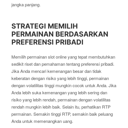
jangka panjang.
STRATEGI MEMILIH
PERMAINAN BERDASARKAN
PREFERENSI PRIBADI
Memilih permainan slot online yang tepat membutuhkan
sedikit riset dan pemahaman tentang preferensi pribadi.
Jika Anda mencari kemenangan besar dan tidak
keberatan dengan risiko yang lebih tinggi, permainan
dengan volatilitas tinggi mungkin cocok untuk Anda. Jika
Anda lebih suka kemenangan yang lebih sering dan
risiko yang lebih rendah, permainan dengan volatilitas
rendah mungkin lebih baik. Selain itu, perhatikan RTP
permainan. Semakin tinggi RTP, semakin baik peluang
Anda untuk memenangkan uang.