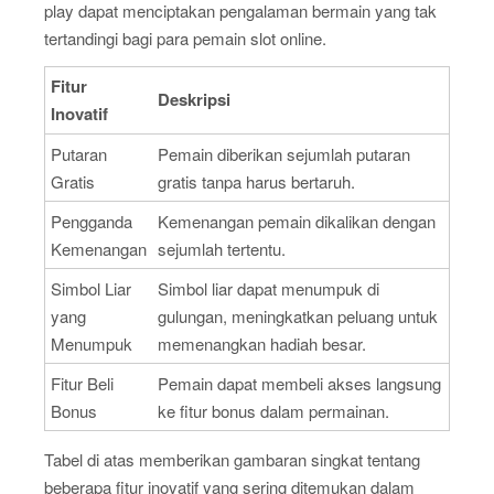
play dapat menciptakan pengalaman bermain yang tak
tertandingi bagi para pemain slot online.
Fitur
Deskripsi
Inovatif
Putaran
Pemain diberikan sejumlah putaran
Gratis
gratis tanpa harus bertaruh.
Pengganda
Kemenangan pemain dikalikan dengan
Kemenangan
sejumlah tertentu.
Simbol Liar
Simbol liar dapat menumpuk di
yang
gulungan, meningkatkan peluang untuk
Menumpuk
memenangkan hadiah besar.
Fitur Beli
Pemain dapat membeli akses langsung
Bonus
ke fitur bonus dalam permainan.
Tabel di atas memberikan gambaran singkat tentang
beberapa fitur inovatif yang sering ditemukan dalam