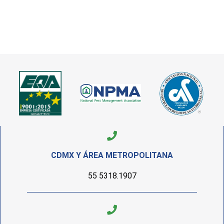
CDMX Y ÁREA METROPOLITANA
55 5318.1907