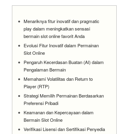
Menariknya fitur inovatif dan pragmatic
play dalam meningkatkan sensasi
bermain slot online favorit Anda
Evolusi Fitur Inovatif dalam Permainan
Slot Online
Pengaruh Kecerdasan Buatan (AI) dalam
Pengalaman Bermain
Memahami Volatilitas dan Return to
Player (RTP)
Strategi Memilih Permainan Berdasarkan
Preferensi Pribadi
Keamanan dan Kepercayaan dalam
Bermain Slot Online
Verifikasi Lisensi dan Sertifikasi Penyedia