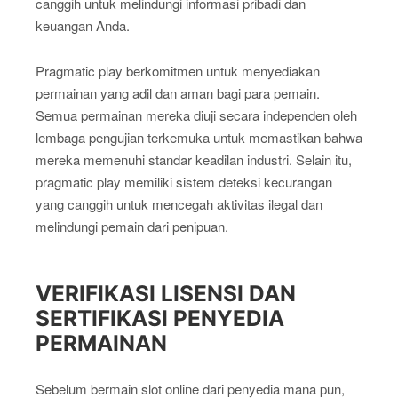
canggih untuk melindungi informasi pribadi dan
keuangan Anda.
Pragmatic play berkomitmen untuk menyediakan
permainan yang adil dan aman bagi para pemain.
Semua permainan mereka diuji secara independen oleh
lembaga pengujian terkemuka untuk memastikan bahwa
mereka memenuhi standar keadilan industri. Selain itu,
pragmatic play memiliki sistem deteksi kecurangan
yang canggih untuk mencegah aktivitas ilegal dan
melindungi pemain dari penipuan.
VERIFIKASI LISENSI DAN
SERTIFIKASI PENYEDIA
PERMAINAN
Sebelum bermain slot online dari penyedia mana pun,