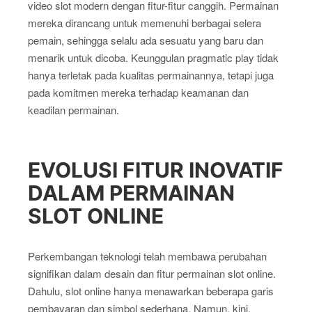
video slot modern dengan fitur-fitur canggih. Permainan
mereka dirancang untuk memenuhi berbagai selera
pemain, sehingga selalu ada sesuatu yang baru dan
menarik untuk dicoba. Keunggulan pragmatic play tidak
hanya terletak pada kualitas permainannya, tetapi juga
pada komitmen mereka terhadap keamanan dan
keadilan permainan.
EVOLUSI FITUR INOVATIF
DALAM PERMAINAN
SLOT ONLINE
Perkembangan teknologi telah membawa perubahan
signifikan dalam desain dan fitur permainan slot online.
Dahulu, slot online hanya menawarkan beberapa garis
pembayaran dan simbol sederhana. Namun, kini,