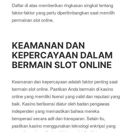
Daftar di atas memberikan ringkasan singkat tentang
faktor-faktor yang perlu dipertimbangkan saat memilih
permainan slot online.
KEAMANAN DAN
KEPERCAYAAN DALAM
BERMAIN SLOT ONLINE
Keamanan dan kepercayaan adalah faktor penting saat
bermain slot online. Pastikan Anda bermain di kasino
online yang memiliki lisensi yang valid dan reputasi yang
baik. Kasino berlisensi diatur oleh badan pengawas
independen yang memastikan bahwa mereka
beroperasi secara adil dan transparan. Selain itu,
pastikan kasino menggunakan teknologi enkripsi yang