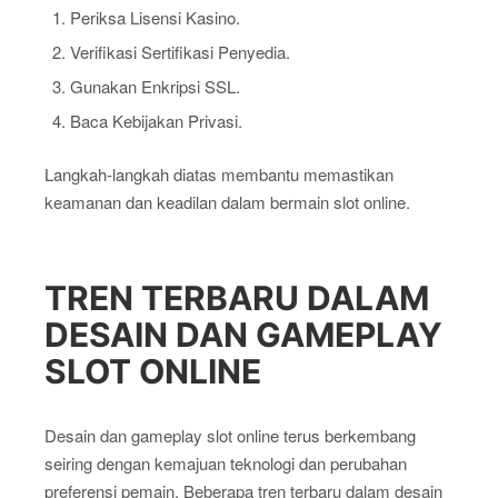
Periksa Lisensi Kasino.
Verifikasi Sertifikasi Penyedia.
Gunakan Enkripsi SSL.
Baca Kebijakan Privasi.
Langkah-langkah diatas membantu memastikan
keamanan dan keadilan dalam bermain slot online.
TREN TERBARU DALAM
DESAIN DAN GAMEPLAY
SLOT ONLINE
Desain dan gameplay slot online terus berkembang
seiring dengan kemajuan teknologi dan perubahan
preferensi pemain. Beberapa tren terbaru dalam desain