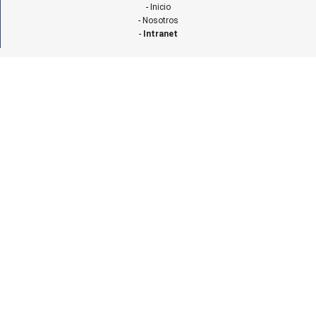
-
Inicio
-
Nosotros
-
Intranet