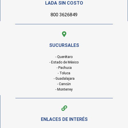
LADA SIN COSTO
800 3626849
SUCURSALES
- Querétaro
- Estado de México
- Pachuca
- Toluca
- Guadalajara
- Cancún
- Monterrey
ENLACES DE INTERÉS