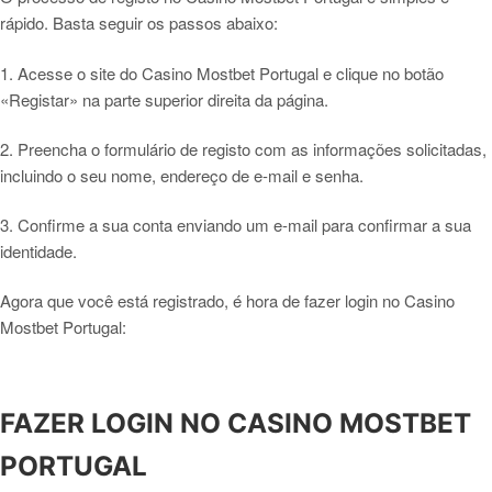
rápido. Basta seguir os passos abaixo:
1. Acesse o site do Casino Mostbet Portugal e clique no botão
«Registar» na parte superior direita da página.
2. Preencha o formulário de registo com as informações solicitadas,
incluindo o seu nome, endereço de e-mail e senha.
3. Confirme a sua conta enviando um e-mail para confirmar a sua
identidade.
Agora que você está registrado, é hora de fazer login no Casino
Mostbet Portugal:
FAZER LOGIN NO CASINO MOSTBET
PORTUGAL