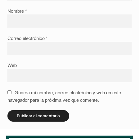
Nombre
*
Correo electrónico
*
Web
Guarda mi nombre, correo electrónico y web en este
navegador para la próxima vez que comente.