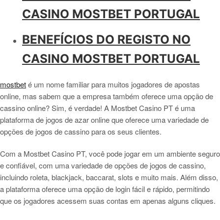
CASINO MOSTBET PORTUGAL
BENEFÍCIOS DO REGISTO NO
CASINO MOSTBET PORTUGAL
mostbet
é um nome familiar para muitos jogadores de apostas
online, mas sabem que a empresa também oferece uma opção de
cassino online? Sim, é verdade! A Mostbet Casino PT é uma
plataforma de jogos de azar online que oferece uma variedade de
opções de jogos de cassino para os seus clientes.
Com a Mostbet Casino PT, você pode jogar em um ambiente seguro
e confiável, com uma variedade de opções de jogos de cassino,
incluindo roleta, blackjack, baccarat, slots e muito mais. Além disso,
a plataforma oferece uma opção de login fácil e rápido, permitindo
que os jogadores acessem suas contas em apenas alguns cliques.