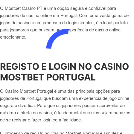
O Mostbet Casino PT é uma opção segura e confiável para
jogadores de casino online em Portugal. Com uma vasta gama de
jogos de casino e um processo de login simples, é o local perfeito
para jogadores que buscam uma experiência de casino online
emocionante.
REGISTO E LOGIN NO CASINO
MOSTBET PORTUGAL
O Casino Mostbet Portugal é uma das principais opções para
jogadores de Portugal que buscam uma experiência de jogo online
segura e divertida. Para que os jogadores possam aproveitar ao
máximo a oferta do casino, é fundamental que eles sejam capazes
de se registar e fazer login com facilidade.
O processo de registo no Casino Mostbet Portugal é simples e