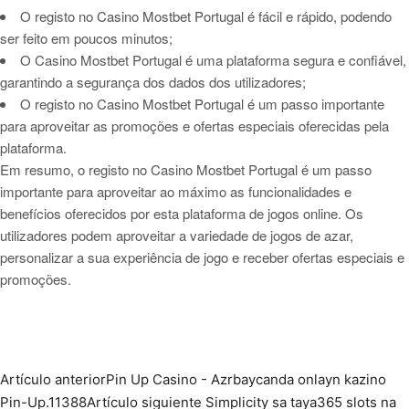
O registo no Casino Mostbet Portugal é fácil e rápido, podendo
ser feito em poucos minutos;
O Casino Mostbet Portugal é uma plataforma segura e confiável,
garantindo a segurança dos dados dos utilizadores;
O registo no Casino Mostbet Portugal é um passo importante
para aproveitar as promoções e ofertas especiais oferecidas pela
plataforma.
Em resumo, o registo no Casino Mostbet Portugal é um passo
importante para aproveitar ao máximo as funcionalidades e
benefícios oferecidos por esta plataforma de jogos online. Os
utilizadores podem aproveitar a variedade de jogos de azar,
personalizar a sua experiência de jogo e receber ofertas especiais e
promoções.
Artículo anterior
Pin Up Casino - Azrbaycanda onlayn kazino
Pin-Up.11388
Artículo siguiente
Simplicity sa taya365 slots na