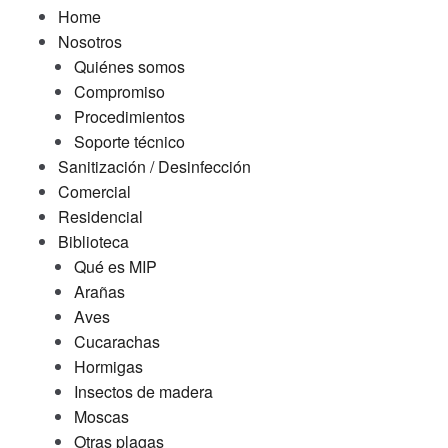
Home
Nosotros
Quiénes somos
Compromiso
Procedimientos
Soporte técnico
Sanitización / Desinfección
Comercial
Residencial
Biblioteca
Qué es MIP
Arañas
Aves
Cucarachas
Hormigas
Insectos de madera
Moscas
Otras plagas