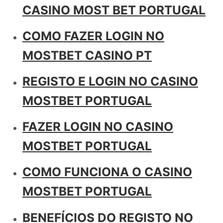
CASINO MOST BET PORTUGAL
COMO FAZER LOGIN NO
MOSTBET CASINO PT
REGISTO E LOGIN NO CASINO
MOSTBET PORTUGAL
FAZER LOGIN NO CASINO
MOSTBET PORTUGAL
COMO FUNCIONA O CASINO
MOSTBET PORTUGAL
BENEFÍCIOS DO REGISTO NO