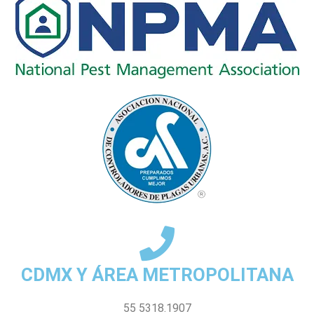
CDMX Y ÁREA METROPOLITANA
55 5318.1907