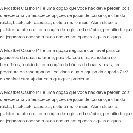
A Mostbet Casino PT é uma opção que você não deve perder, pois
oferece uma variedade de opções de jogos de cassino, incluindo
roleta, blackjack, baccarat, slots e muito mais. Além disso, a
plataforma oferece uma opção de login fácil e rápido, permitindo que
os jogadores acessem suas contas em apenas alguns cliques.
A Mostbet Casino PT é uma opção segura e confiável para os
jogadores de cassino online, pois oferece uma variedade de
benefícios, incluindo uma opção de bônus de boas-vindas, um
programa de recompensa fidelidade e uma equipe de suporte 24/7
disponível para ajudar com qualquer problema.
A Mostbet Casino PT é uma opção que você não deve perder, pois
oferece uma variedade de opções de jogos de cassino, incluindo
roleta, blackjack, baccarat, slots e muito mais. Além disso, a
plataforma oferece uma opção de login fácil e rápido, permitindo que
os jogadores acessem suas contas em apenas alguns cliques.