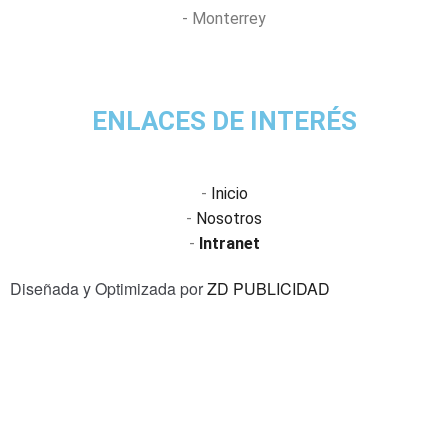
- Monterrey
ENLACES DE INTERÉS
-
Inicio
-
Nosotros
-
Intranet
Diseñada y Optimizada por
ZD PUBLICIDAD