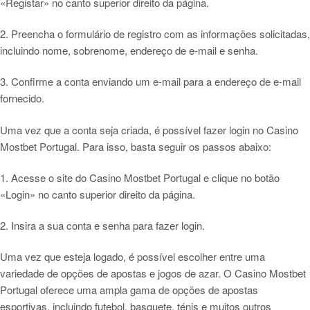
«Registar» no canto superior direito da página.
2. Preencha o formulário de registro com as informações solicitadas,
incluindo nome, sobrenome, endereço de e-mail e senha.
3. Confirme a conta enviando um e-mail para a endereço de e-mail
fornecido.
Uma vez que a conta seja criada, é possível fazer login no Casino
Mostbet Portugal. Para isso, basta seguir os passos abaixo:
1. Acesse o site do Casino Mostbet Portugal e clique no botão
«Login» no canto superior direito da página.
2. Insira a sua conta e senha para fazer login.
Uma vez que esteja logado, é possível escolher entre uma
variedade de opções de apostas e jogos de azar. O Casino Mostbet
Portugal oferece uma ampla gama de opções de apostas
esportivas, incluindo futebol, basquete, ténis e muitos outros