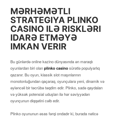
MƏRHƏMƏTLI
STRATEGIYA PLINKO
CASINO ILƏ RISKLƏRI
IDARƏ ETMƏYƏ
IMKAN VERIR
Bu günlərdə online kazino dünyasında ən maraqlı
oyunlardan biri olan
plinko casino
sürətlə populyarlıq
qazanır. Bu oyun, klassik slot maşınlarının
monotonluğundan qaçaraq, oyunçulara yeni, dinamik və
əyləncəli bir təcrübə təqdim edir. Plinko, sadə qaydaları
və yüksək potensial uduşları ilə hər səviyyədən
oyunçunun diqqətini cəlb edir.
Plinko oyununun əsas fərqi ondadır ki, burada nəticə