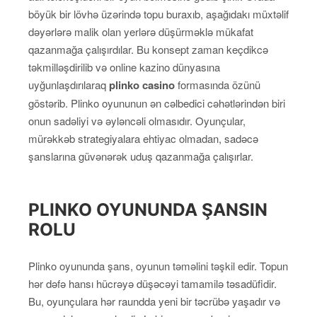
böyük bir lövhə üzərində topu buraxıb, aşağıdakı müxtəlif
dəyərlərə malik olan yerlərə düşürməklə mükafat
qazanmağa çalışırdılar. Bu konsept zaman keçdikcə
təkmilləşdirilib və online kazino dünyasına
uyğunlaşdırılaraq
plinko casino
formasında özünü
göstərib. Plinko oyununun ən cəlbedici cəhətlərindən biri
onun sadəliyi və əyləncəli olmasıdır. Oyunçular,
mürəkkəb strategiyalara ehtiyac olmadan, sadəcə
şanslarına güvənərək uduş qazanmağa çalışırlar.
PLINKO OYUNUNDA ŞANSIN
ROLU
Plinko oyununda şans, oyunun təməlini təşkil edir. Topun
hər dəfə hansı hücrəyə düşəcəyi tamamilə təsadüfidir.
Bu, oyunçulara hər raundda yeni bir təcrübə yaşadır və