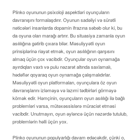
Plinko oyununun psixoloji aspektləri oyunçuların
davranışını formalaşdırır. Oyunun sadəliyi və sürətli
nəticələri insanlarda dopamin ifrazına səbəb olur ki, bu
da oyuna olan marağı artırır. Bu situasiya zamanla oyun
asılılığına gətirib çıxara bilər. Məsuliyyətli oyun
prinsiplərinə riayət etmək, oyun asılılığının qarşısını
almaq üçün çox vacibdir. Oyunçular oyun oynamağa
ayırdıqları vaxtı və pulu nəzarət altında saxlamalı,
hədəflər qoyaraq oyun oynamağa çalışmalıdırlar.
Məsuliyyətli oyun platformaları, oyunçulara öz oyun
davranışlarını izləməyə və lazımi tədbirləri görməyə
kömək edir. Həmçinin, oyunçuların oyun asılılığı ilə bağlı
problemləri varsa, mütəxəssislərə müraciət etməsi
vacibdir. Unutmayın, oyun əyləncə üçün nəzərdə tutulub,
problemlərin həlli üçün yox.
Plinko oyununun populyarlığı davam edəcəkdir, çünki o,