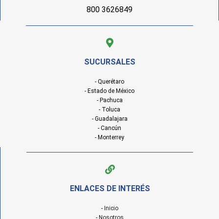
800 3626849
SUCURSALES
- Querétaro
- Estado de México
- Pachuca
- Toluca
- Guadalajara
- Cancún
- Monterrey
ENLACES DE INTERÉS
-
Inicio
-
Nosotros