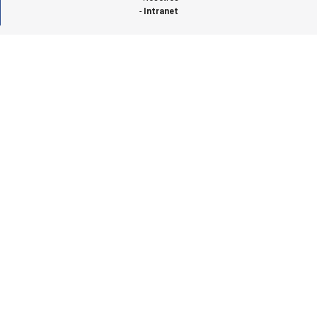
-
Intranet