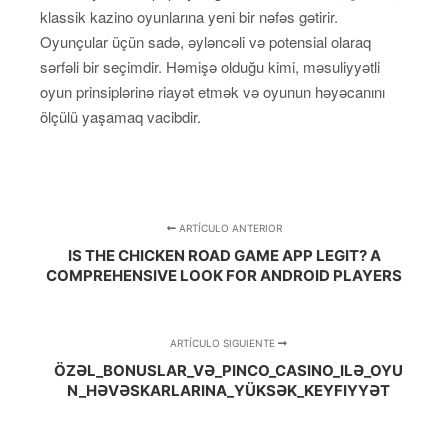
klassik kazino oyunlarına yeni bir nəfəs gətirir.
Oyunçular üçün sadə, əyləncəli və potensial olaraq
sərfəli bir seçimdir. Həmişə olduğu kimi, məsuliyyətli
oyun prinsiplərinə riayət etmək və oyunun həyəcanını
ölçülü yaşamaq vacibdir.
ARTÍCULO ANTERIOR
IS THE CHICKEN ROAD GAME APP LEGIT? A
COMPREHENSIVE LOOK FOR ANDROID PLAYERS
ARTÍCULO SIGUIENTE
ÖZƏL_BONUSLAR_VƏ_PINCO_CASINO_ILƏ_OYU
N_HƏVƏSKARLARINA_YÜKSƏK_KEYFIYYƏT