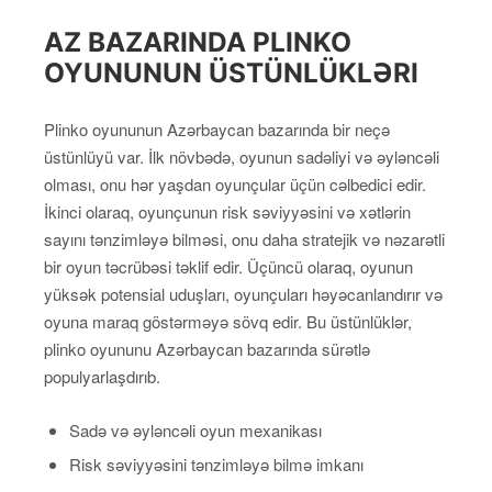
AZ BAZARINDA PLINKO
OYUNUNUN ÜSTÜNLÜKLƏRI
Plinko oyununun Azərbaycan bazarında bir neçə
üstünlüyü var. İlk növbədə, oyunun sadəliyi və əyləncəli
olması, onu hər yaşdan oyunçular üçün cəlbedici edir.
İkinci olaraq, oyunçunun risk səviyyəsini və xətlərin
sayını tənzimləyə bilməsi, onu daha stratejik və nəzarətli
bir oyun təcrübəsi təklif edir. Üçüncü olaraq, oyunun
yüksək potensial uduşları, oyunçuları həyəcanlandırır və
oyuna maraq göstərməyə sövq edir. Bu üstünlüklər,
plinko oyununu Azərbaycan bazarında sürətlə
populyarlaşdırıb.
Sadə və əyləncəli oyun mexanikası
Risk səviyyəsini tənzimləyə bilmə imkanı