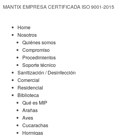
MANTIX EMPRESA CERTIFICADA ISO 9001-2015
Home
Nosotros
Quiénes somos
Compromiso
Procedimientos
Soporte técnico
Sanitización / Desinfección
Comercial
Residencial
Biblioteca
Qué es MIP
Arañas
Aves
Cucarachas
Hormigas