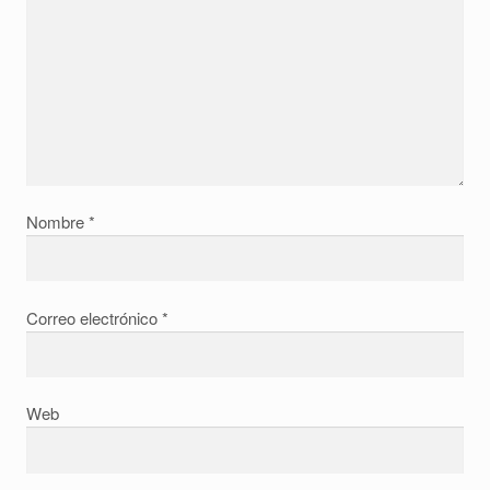
Nombre
*
Correo electrónico
*
Web