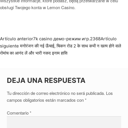
Wszystkie informacje, które podasz, będą przetwarzane w celu
obsługi Twojego konta w Lemon Casino.
Artículo anterior
7k casino демо-режим игр.2368
Artículo
siguiente
मनोरंजन की नई ऊँचाई, चिकन रोड 2 के साथ कभी न खत्म होने वाले
रोमांच का आनंद लें और भारी नकद इनाम हासि
DEJA UNA RESPUESTA
Tu dirección de correo electrónico no será publicada.
Los
campos obligatorios están marcados con
*
Comentario
*