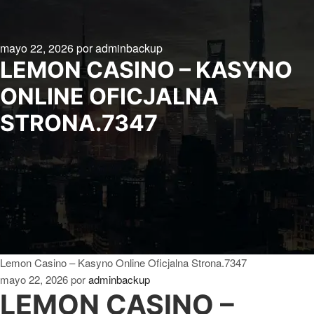
mayo 22, 2026
por
adminbackup
LEMON CASINO – KASYNO
ONLINE OFICJALNA
STRONA.7347
Lemon Casino – Kasyno Online Oficjalna Strona.7347
mayo 22, 2026
por
adminbackup
LEMON CASINO –