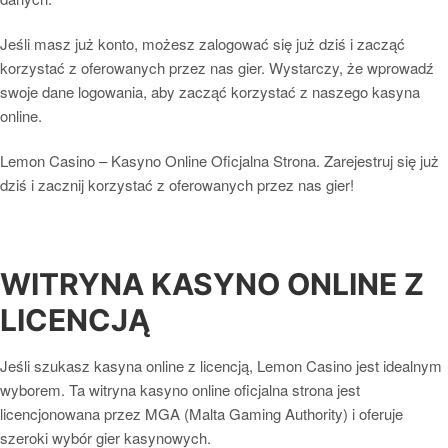
Jeśli masz już konto, możesz zalogować się już dziś i zacząć
korzystać z oferowanych przez nas gier. Wystarczy, że wprowadź
swoje dane logowania, aby zacząć korzystać z naszego kasyna
online.
Lemon Casino – Kasyno Online Oficjalna Strona. Zarejestruj się już
dziś i zacznij korzystać z oferowanych przez nas gier!
WITRYNA KASYNO ONLINE Z
LICENCJĄ
Jeśli szukasz kasyna online z licencją, Lemon Casino jest idealnym
wyborem. Ta witryna kasyno online oficjalna strona jest
licencjonowana przez MGA (Malta Gaming Authority) i oferuje
szeroki wybór gier kasynowych.