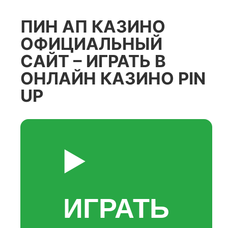
ПИН АП КАЗИНО
ОФИЦИАЛЬНЫЙ
САЙТ – ИГРАТЬ В
ОНЛАЙН КАЗИНО PIN
UP
▶️
ИГРАТЬ