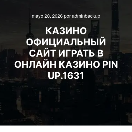
mayo 28, 2026
por
adminbackup
КАЗИНО
ОФИЦИАЛЬНЫЙ
САЙТ ИГРАТЬ В
ОНЛАЙН КАЗИНО PIN
UP.1631