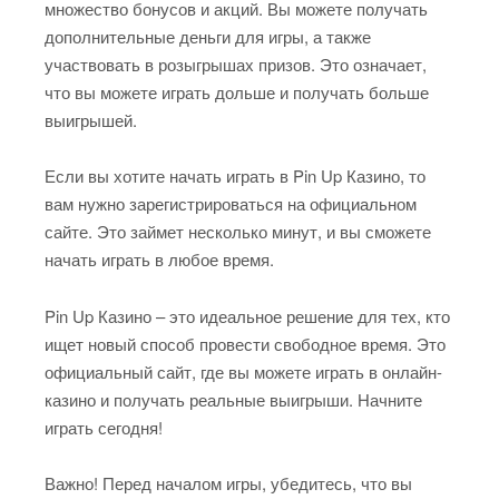
множество бонусов и акций. Вы можете получать
дополнительные деньги для игры, а также
участвовать в розыгрышах призов. Это означает,
что вы можете играть дольше и получать больше
выигрышей.
Если вы хотите начать играть в Pin Up Казино, то
вам нужно зарегистрироваться на официальном
сайте. Это займет несколько минут, и вы сможете
начать играть в любое время.
Pin Up Казино – это идеальное решение для тех, кто
ищет новый способ провести свободное время. Это
официальный сайт, где вы можете играть в онлайн-
казино и получать реальные выигрыши. Начните
играть сегодня!
Важно! Перед началом игры, убедитесь, что вы