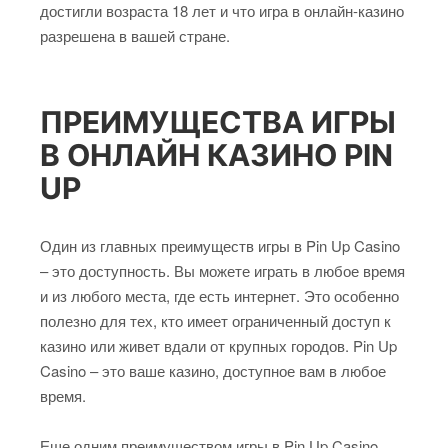
достигли возраста 18 лет и что игра в онлайн-казино
разрешена в вашей стране.
ПРЕИМУЩЕСТВА ИГРЫ
В ОНЛАЙН КАЗИНО PIN
UP
Один из главных преимуществ игры в Pin Up Casino
– это доступность. Вы можете играть в любое время
и из любого места, где есть интернет. Это особенно
полезно для тех, кто имеет ограниченный доступ к
казино или живет вдали от крупных городов. Pin Up
Casino – это ваше казино, доступное вам в любое
время.
Еще одним преимуществом игры в Pin Up Casino