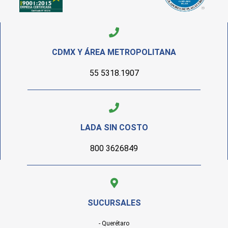
CDMX Y ÁREA METROPOLITANA
55 5318.1907
LADA SIN COSTO
800 3626849
SUCURSALES
- Querétaro