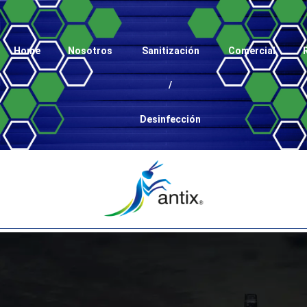
Home
Nosotros
Sanitización
Comercial
/
Desinfección