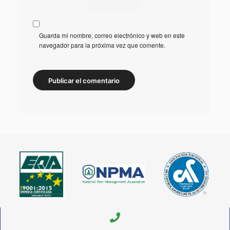
Guarda mi nombre, correo electrónico y web en este
navegador para la próxima vez que comente.