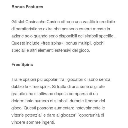
Bonus Features
Gli slot Casinacho Casino offrono una vastità incredibile
di caratteristiche extra che possono essere messe in
azione solo quando sono disponibili dei simboli specifici.
Queste include «free spins», bonus multipli, giochi
speciali e altri elementi estensivi del gioco.
Free Spins
Tra le opzioni più popolari tra i giocatori ci sono senza
dubbio le «free spin». Si tratta di una serie di girate
gratuite che si attivano dopo la comparsa di un
determinato numero di simboli, durante il corso del
gioco. Questi possono aumentare notevolmente le
vittorie potenziali e dare ai giocatori l’opportunità di
vincere somme ingenti.