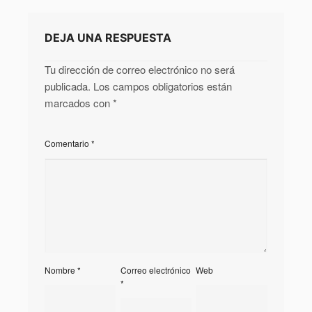
DEJA UNA RESPUESTA
Tu dirección de correo electrónico no será
publicada.
Los campos obligatorios están
marcados con
*
Comentario
*
Nombre
*
Correo electrónico
Web
*