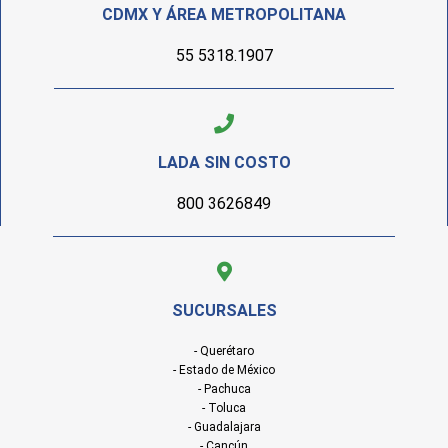
CDMX Y ÁREA METROPOLITANA
55 5318.1907
LADA SIN COSTO
800 3626849
SUCURSALES
- Querétaro
- Estado de México
- Pachuca
- Toluca
- Guadalajara
- Cancún