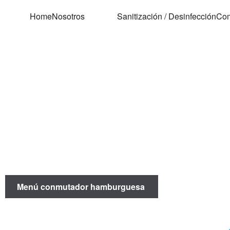
Home
Nosotros
Sanitización / Desinfección
Com
Menú conmutador hamburguesa