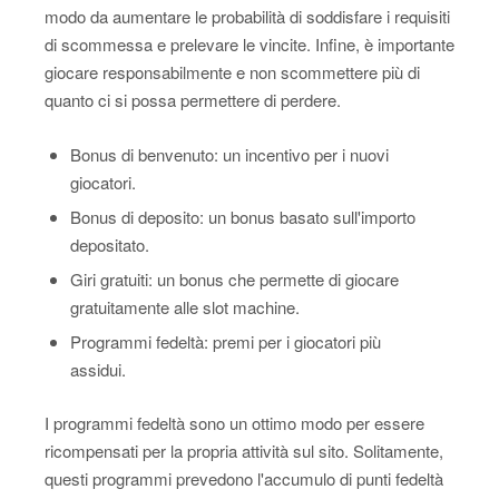
modo da aumentare le probabilità di soddisfare i requisiti
di scommessa e prelevare le vincite. Infine, è importante
giocare responsabilmente e non scommettere più di
quanto ci si possa permettere di perdere.
Bonus di benvenuto: un incentivo per i nuovi
giocatori.
Bonus di deposito: un bonus basato sull'importo
depositato.
Giri gratuiti: un bonus che permette di giocare
gratuitamente alle slot machine.
Programmi fedeltà: premi per i giocatori più
assidui.
I programmi fedeltà sono un ottimo modo per essere
ricompensati per la propria attività sul sito. Solitamente,
questi programmi prevedono l'accumulo di punti fedeltà