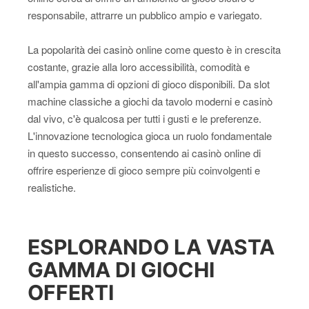
responsabile, attrarre un pubblico ampio e variegato.
La popolarità dei casinò online come questo è in crescita
costante, grazie alla loro accessibilità, comodità e
all'ampia gamma di opzioni di gioco disponibili. Da slot
machine classiche a giochi da tavolo moderni e casinò
dal vivo, c'è qualcosa per tutti i gusti e le preferenze.
L'innovazione tecnologica gioca un ruolo fondamentale
in questo successo, consentendo ai casinò online di
offrire esperienze di gioco sempre più coinvolgenti e
realistiche.
ESPLORANDO LA VASTA
GAMMA DI GIOCHI
OFFERTI