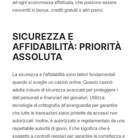
ad ogni scommessa effettuata, che possono essere
convertiti in bonus, crediti gratuiti o altri premi.
SICUREZZA E
AFFIDABILITÀ: PRIORITÀ
ASSOLUTA
La sicurezza e l'affidabilità sono fattori fondamentali
quando si sceglie un casinò online. Questo casinò
adotta misure di sicurezza avanzate per proteggere i
dati personali e finanziari dei giocatori. Utilizza
tecnologie di crittografia all'avanguardia per garantire
che tutte le transazioni siano protette da accessi non
autorizzati. Inoltre, è autorizzato e regolamentato da una
rispettabile autorità di gioco, il che significa che è
soggetto a controlli regolari per garantire la correttezza e