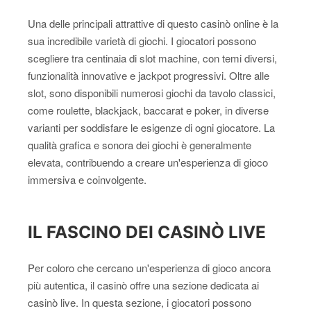
Una delle principali attrattive di questo casinò online è la
sua incredibile varietà di giochi. I giocatori possono
scegliere tra centinaia di slot machine, con temi diversi,
funzionalità innovative e jackpot progressivi. Oltre alle
slot, sono disponibili numerosi giochi da tavolo classici,
come roulette, blackjack, baccarat e poker, in diverse
varianti per soddisfare le esigenze di ogni giocatore. La
qualità grafica e sonora dei giochi è generalmente
elevata, contribuendo a creare un'esperienza di gioco
immersiva e coinvolgente.
IL FASCINO DEI CASINÒ LIVE
Per coloro che cercano un'esperienza di gioco ancora
più autentica, il casinò offre una sezione dedicata ai
casinò live. In questa sezione, i giocatori possono