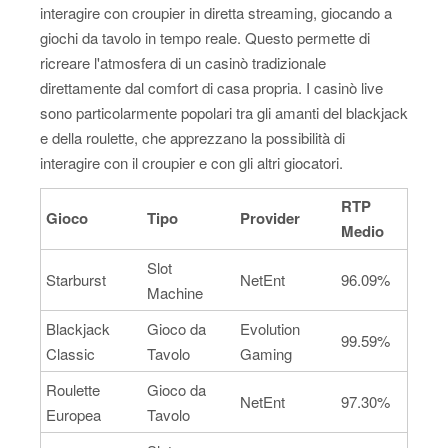
interagire con croupier in diretta streaming, giocando a
giochi da tavolo in tempo reale. Questo permette di
ricreare l'atmosfera di un casinò tradizionale
direttamente dal comfort di casa propria. I casinò live
sono particolarmente popolari tra gli amanti del blackjack
e della roulette, che apprezzano la possibilità di
interagire con il croupier e con gli altri giocatori.
RTP
Gioco
Tipo
Provider
Medio
Slot
Starburst
NetEnt
96.09%
Machine
Blackjack
Gioco da
Evolution
99.59%
Classic
Tavolo
Gaming
Roulette
Gioco da
NetEnt
97.30%
Europea
Tavolo