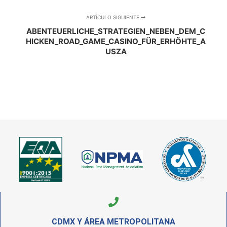
ARTÍCULO SIGUIENTE
ABENTEUERLICHE_STRATEGIEN_NEBEN_DEM_C
HICKEN_ROAD_GAME_CASINO_FÜR_ERHÖHTE_A
USZA
CDMX Y ÁREA METROPOLITANA