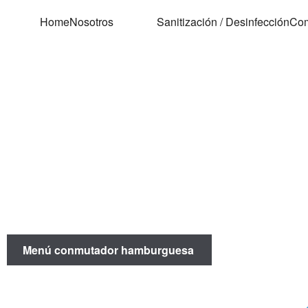
Home
Nosotros
Sanitización / Desinfección
Com
Menú conmutador hamburguesa