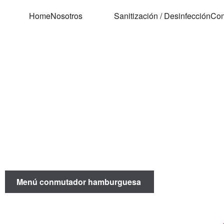
Home
Nosotros
Sanitización / Desinfección
Com
Menú conmutador hamburguesa