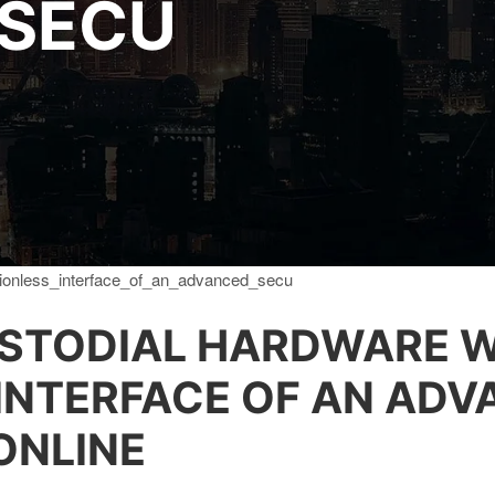
SECU
sionless_interface_of_an_advanced_secu
STODIAL HARDWARE W
 INTERFACE OF AN AD
ONLINE