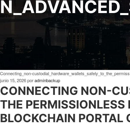
N_ADVANCED_
Connecting_non-custodial_hardware_wallets_safely_to_the_permis
junio 15, 2026
por
adminbackup
CONNECTING NON-CU
THE PERMISSIONLESS
BLOCKCHAIN PORTAL 