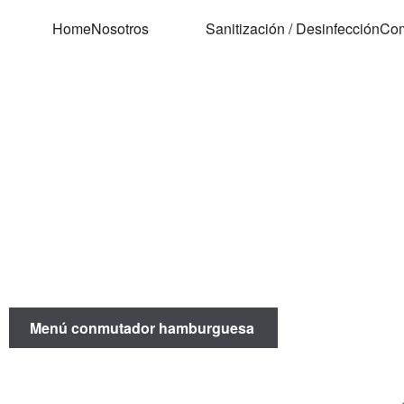
Home
Nosotros
Sanitización / Desinfección
Com
Menú conmutador hamburguesa