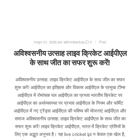
mayo 21, 2026
por
adminbackup
0
Post
अविश्वसनीय उत्साह लाइव क्रिकेट आईपीएल
के साथ जीत का सफर शुरू करें!
अविश्वसनीय उत्साह: लाइव क्रिकेट आईपीएल के साथ जीत का सफर
शुरू करें! आईपीएल का इतिहास और विकास आईपीएल के प्रमुख टीम्स
आईपीएल में रोमांचक पल आईपीएल का प्रभाव भारतीय क्रिकेट पर
आईपीएल का अर्थव्यवस्था पर प्रभाव आईपीएल के नियम और फॉर्मेट
आईपीएल में नए ट्रेंड्स आईपीएल की भविष्य की योजनाएं आईपीएल और
समाज अविश्वसनीय उत्साह: लाइव क्रिकेट आईपीएल के साथ जीत का
सफर शुरू करें! लाइव क्रिकेट आईपीएल, भारत में क्रिकेट प्रेमियों के
लिए एक अद्भुत अनुभव है। यह live cricket ipl न केवल एक खेल है,