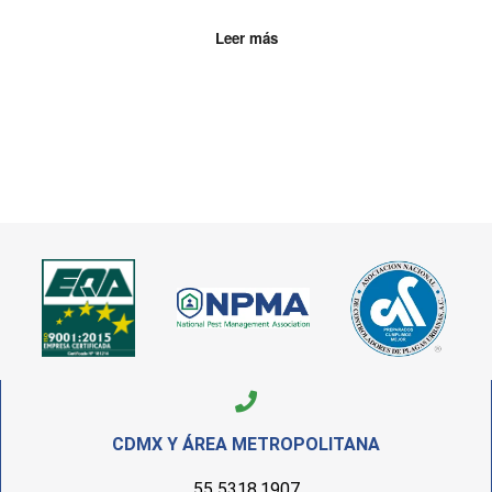
Leer más
CDMX Y ÁREA METROPOLITANA
55 5318.1907