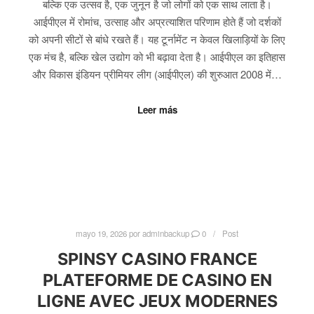
बल्कि एक उत्सव है, एक जुनून है जो लोगों को एक साथ लाता है।
आईपीएल में रोमांच, उत्साह और अप्रत्याशित परिणाम होते हैं जो दर्शकों
को अपनी सीटों से बांधे रखते हैं। यह टूर्नामेंट न केवल खिलाड़ियों के लिए
एक मंच है, बल्कि खेल उद्योग को भी बढ़ावा देता है। आईपीएल का इतिहास
और विकास इंडियन प्रीमियर लीग (आईपीएल) की शुरुआत 2008 में…
Leer más
mayo 19, 2026
por
adminbackup
0
Post
SPINSY CASINO FRANCE
PLATEFORME DE CASINO EN
LIGNE AVEC JEUX MODERNES