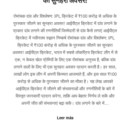
का सुनहरा अवसर!
रोमांचक दांव और विश्लेषण: IPL क्रिकेट में ₹100 करोड़ से अधिक के
पुरस्कार जीतने का सुनहरा अवसर! आईपीएल क्रिकेट में दांव लगाने के
प्रकार दांव लगाने की रणनीतियाँ जिम्मेदारी से दांव कैसे लगाएं आईपीएल
क्रिकेट में नवीनतम रुझान निष्कर्ष रोमांचक दांव और विश्लेषण: IPL
क्रिकेट में ₹100 करोड़ से अधिक के पुरस्कार जीतने का सुनहरा
अवसर! आईपीएल क्रिकेट, भारत में सबसे लोकप्रिय क्रिकेट लीग में से
एक, न केवल खेल प्रेमियों के लिए एक रोमांचक अनुभव है, बल्कि दांव
लगाने वालों के लिए भी एक सुनहरा अवसर प्रदान करती है। हर साल,
लाखों लोग इस लीग में अपनी किस्मत आजमाते हैं, और इस साल ₹100
करोड़ से अधिक के पुरस्कार जीतने का मौका है। यह लेख आपको
आईपीएल क्रिकेट में जीतने की संभावनाओं और रणनीतियों के बारे में
विस्तृत जानकारी प्रदान करेगा, ताकि आप बेहतर निर्णय ले सकें और
अपनी जीत की संभावनाएं बढ़ा सकें। दांव लगाने के बारे में…
Leer más