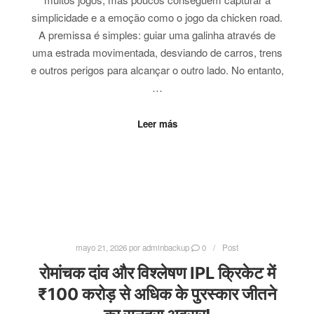
simplicidade e a emoção como o jogo da chicken road.
A premissa é simples: guiar uma galinha através de
uma estrada movimentada, desviando de carros, trens
e outros perigos para alcançar o outro lado. No entanto,
…
Leer más
mayo 21, 2026
por
adminbackup
0
Post
रोमांचक दांव और विश्लेषण IPL क्रिकेट में
₹100 करोड़ से अधिक के पुरस्कार जीतने