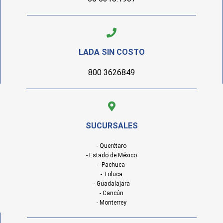
LADA SIN COSTO
800 3626849
SUCURSALES
- Querétaro
- Estado de México
- Pachuca
- Toluca
- Guadalajara
- Cancún
- Monterrey