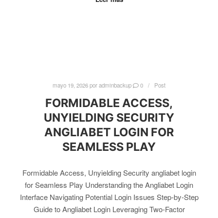
mayo 19, 2026
por
adminbackup
0
Post
FORMIDABLE ACCESS,
UNYIELDING SECURITY
ANGLIABET LOGIN FOR
SEAMLESS PLAY
Formidable Access, Unyielding Security angliabet login
for Seamless Play Understanding the Angliabet Login
Interface Navigating Potential Login Issues Step-by-Step
Guide to Angliabet Login Leveraging Two-Factor