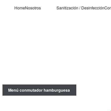
Home
Nosotros
Sanitización / Desinfección
Com
Menú conmutador hamburguesa