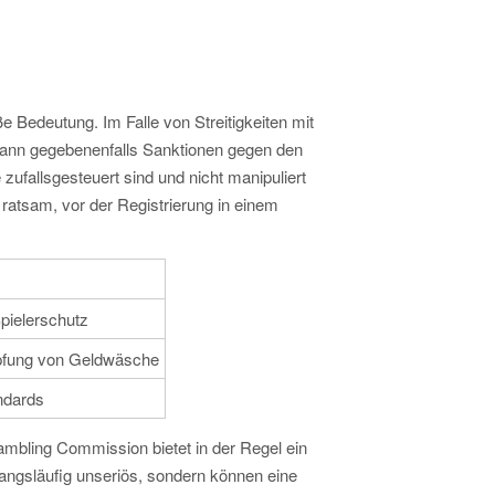
e Bedeutung. Im Falle von Streitigkeiten mit
 kann gegebenenfalls Sanktionen gegen den
zufallsgesteuert sind und nicht manipuliert
atsam, vor der Registrierung in einem
pielerschutz
pfung von Geldwäsche
ndards
ambling Commission bietet in der Regel ein
angsläufig unseriös, sondern können eine