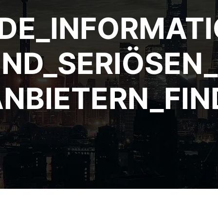
DE_INFORMATI
ND_SERIÖSEN
ANBIETERN_FIN