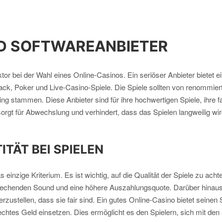
D SOFTWAREANBIETER
ktor bei der Wahl eines Online-Casinos. Ein seriöser Anbieter bietet ei
jack, Poker und Live-Casino-Spiele. Die Spiele sollten von renommier
 stammen. Diese Anbieter sind für ihre hochwertigen Spiele, ihre fa
sorgt für Abwechslung und verhindert, dass das Spielen langweilig wir
TÄT BEI SPIELEN
as einzige Kriterium. Es ist wichtig, auf die Qualität der Spiele zu ac
rechenden Sound und eine höhere Auszahlungsquote. Darüber hinaus s
zustellen, dass sie fair sind. Ein gutes Online-Casino bietet seinen Sp
chtes Geld einsetzen. Dies ermöglicht es den Spielern, sich mit den