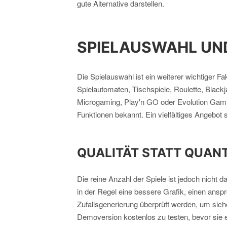
gute Alternative darstellen.
SPIELAUSWAHL UN
Die Spielauswahl ist ein weiterer wichtiger Fa
Spielautomaten, Tischspiele, Roulette, Black
Microgaming, Play'n GO oder Evolution Gaming
Funktionen bekannt. Ein vielfältiges Angebot 
QUALITÄT STATT QUANTI
Die reine Anzahl der Spiele ist jedoch nicht d
in der Regel eine bessere Grafik, einen ansp
Zufallsgenerierung überprüft werden, um sicher
Demoversion kostenlos zu testen, bevor sie e