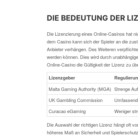
DIE BEDEUTUNG DER LIZ
Die Lizenzierung eines Online-Casinos hat nic
dem Casino kann sich der Spieler an die zus
Anbieter verhängen. Des Weiteren verpflichtet
werden können. Dies wird durch unabhängige 
Online-Casino die Gültigkeit der Lizenz zu üb
Lizenzgeber
Regulieru
Malta Gaming Authority (MGA)
Strenge Auf
UK Gambling Commission
Umfassende
Curacao eGaming
Weniger st
Die Auswahl der richtigen Lizenz hängt oft 
höheres Maß an Sicherheit und Spielerschutz