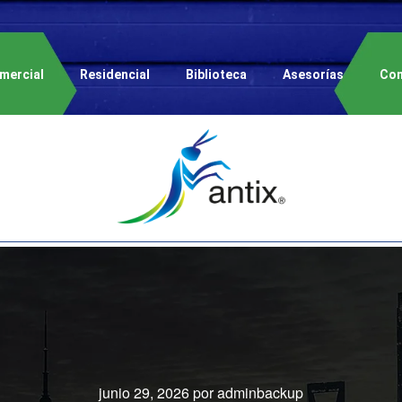
mercial
Residencial
Biblioteca
Asesorías
Con
junio 29, 2026
por
adminbackup