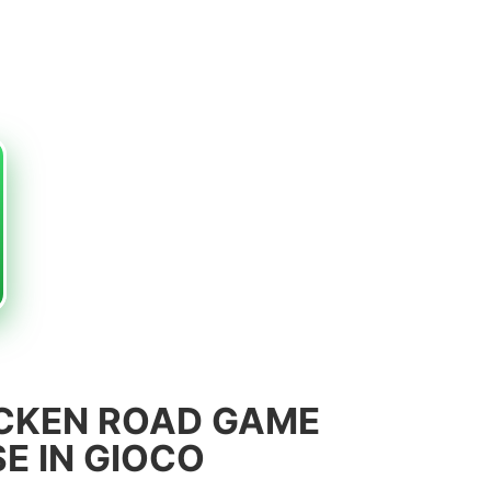
ICKEN ROAD GAME
E IN GIOCO