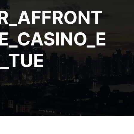
ER_AFFRONT
E_CASINO_E
_TUE