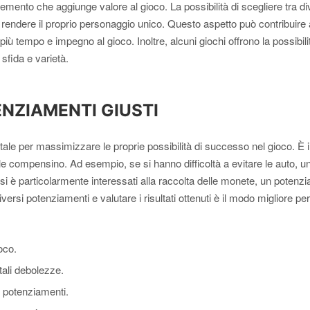
lemento che aggiunge valore al gioco. La possibilità di scegliere tra d
 di rendere il proprio personaggio unico. Questo aspetto può contribuir
iù tempo e impegno al gioco. Inoltre, alcuni giochi offrono la possibil
sfida e varietà.
ENZIAMENTI GIUSTI
tale per massimizzare le proprie possibilità di successo nel gioco. È
le compensino. Ad esempio, se si hanno difficoltà a evitare le auto, 
si è particolarmente interessati alla raccolta delle monete, un potenz
ersi potenziamenti e valutare i risultati ottenuti è il modo migliore pe
ioco.
ali debolezze.
 potenziamenti.