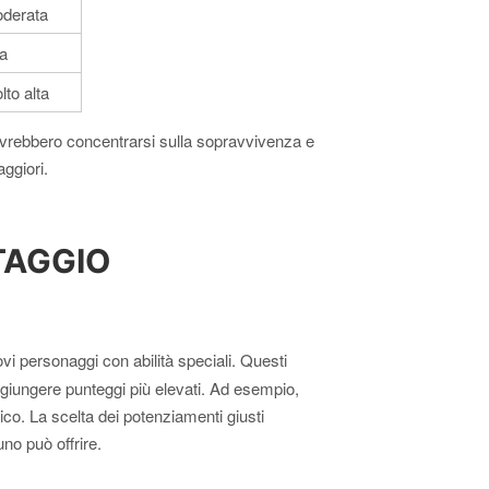
derata
ta
lto alta
 dovrebbero concentrarsi sulla sopravvivenza e
ggiori.
TAGGIO
uovi personaggi con abilità speciali. Questi
ggiungere punteggi più elevati. Ad esempio,
fico. La scelta dei potenziamenti giusti
no può offrire.