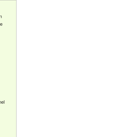
n
ue
nel