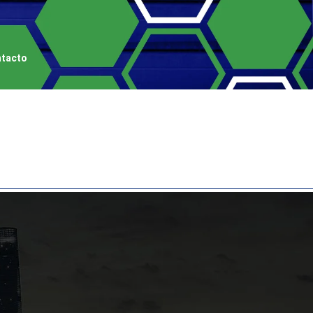
tacto