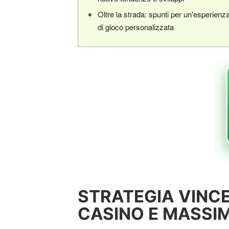
Oltre la strada: spunti per un'esperienz
di gioco personalizzata
STRATEGIA VINC
CASINO E MASSIM