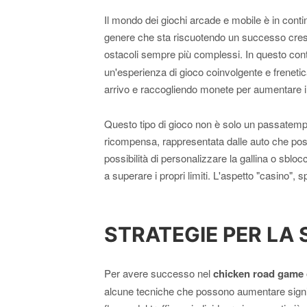
Il mondo dei giochi arcade e mobile è in conti
genere che sta riscuotendo un successo crescen
ostacoli sempre più complessi. In questo cont
un'esperienza di gioco coinvolgente e frenetica
arrivo e raccogliendo monete per aumentare i
Questo tipo di gioco non è solo un passatempo
ricompensa, rappresentata dalle auto che poss
possibilità di personalizzare la gallina o sbloc
a superare i propri limiti. L'aspetto "casino", 
STRATEGIE PER LA
Per avere successo nel
chicken road game 
alcune tecniche che possono aumentare signific