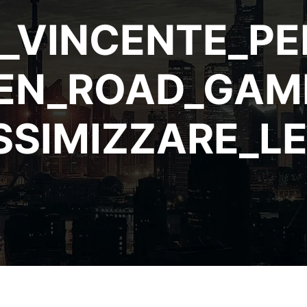
_VINCENTE_P
EN_ROAD_GAM
SSIMIZZARE_LE