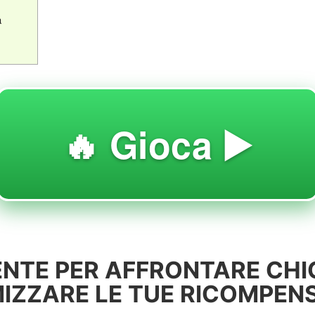
a
🔥 Gioca ▶️
ENTE PER AFFRONTARE CH
IZZARE LE TUE RICOMPENS