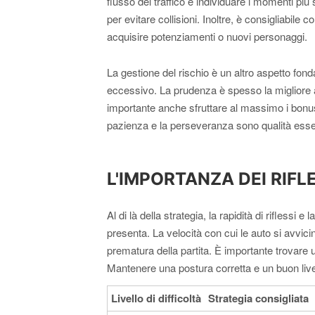
flusso del traffico e individuare i momenti più
per evitare collisioni. Inoltre, è consigliabil
acquisire potenziamenti o nuovi personaggi.
La gestione del rischio è un altro aspetto fon
eccessivo. La prudenza è spesso la migliore all
importante anche sfruttare al massimo i bonus 
pazienza e la perseveranza sono qualità essen
L'IMPORTANZA DEI RIF
Al di là della strategia, la rapidità di rifless
presenta. La velocità con cui le auto si avvic
prematura della partita. È importante trovare u
Mantenere una postura corretta e un buon livel
Livello di difficoltà
Strategia consigliata