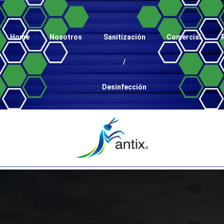
Home
Nosotros
Sanitización
Comercial
/
Desinfección