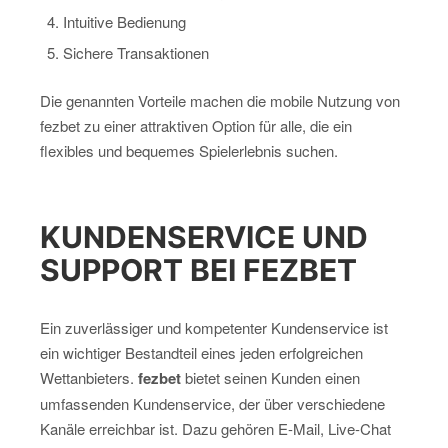
Intuitive Bedienung
Sichere Transaktionen
Die genannten Vorteile machen die mobile Nutzung von
fezbet zu einer attraktiven Option für alle, die ein
flexibles und bequemes Spielerlebnis suchen.
KUNDENSERVICE UND
SUPPORT BEI FEZBET
Ein zuverlässiger und kompetenter Kundenservice ist
ein wichtiger Bestandteil eines jeden erfolgreichen
Wettanbieters.
fezbet
bietet seinen Kunden einen
umfassenden Kundenservice, der über verschiedene
Kanäle erreichbar ist. Dazu gehören E-Mail, Live-Chat