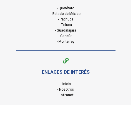
- Querétaro
- Estado de México
- Pachuca
- Toluca
- Guadalajara
- Cancún
- Monterrey
ENLACES DE INTERÉS
-
Inicio
-
Nosotros
-
Intranet