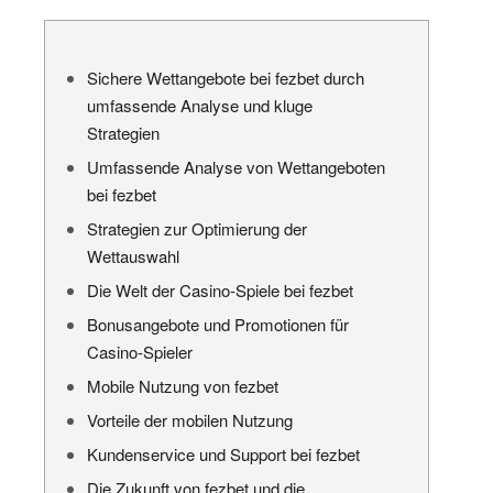
Sichere Wettangebote bei fezbet durch
umfassende Analyse und kluge
Strategien
Umfassende Analyse von Wettangeboten
bei fezbet
Strategien zur Optimierung der
Wettauswahl
Die Welt der Casino-Spiele bei fezbet
Bonusangebote und Promotionen für
Casino-Spieler
Mobile Nutzung von fezbet
Vorteile der mobilen Nutzung
Kundenservice und Support bei fezbet
Die Zukunft von fezbet und die