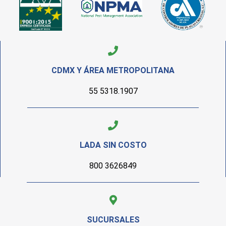
CDMX Y ÁREA METROPOLITANA
55 5318.1907
LADA SIN COSTO
800 3626849
SUCURSALES