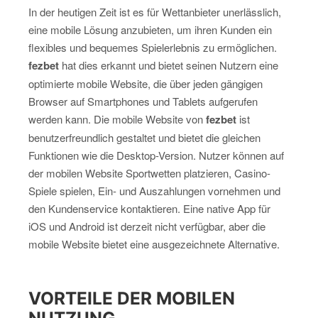
In der heutigen Zeit ist es für Wettanbieter unerlässlich,
eine mobile Lösung anzubieten, um ihren Kunden ein
flexibles und bequemes Spielerlebnis zu ermöglichen.
fezbet
hat dies erkannt und bietet seinen Nutzern eine
optimierte mobile Website, die über jeden gängigen
Browser auf Smartphones und Tablets aufgerufen
werden kann. Die mobile Website von
fezbet
ist
benutzerfreundlich gestaltet und bietet die gleichen
Funktionen wie die Desktop-Version. Nutzer können auf
der mobilen Website Sportwetten platzieren, Casino-
Spiele spielen, Ein- und Auszahlungen vornehmen und
den Kundenservice kontaktieren. Eine native App für
iOS und Android ist derzeit nicht verfügbar, aber die
mobile Website bietet eine ausgezeichnete Alternative.
VORTEILE DER MOBILEN
NUTZUNG