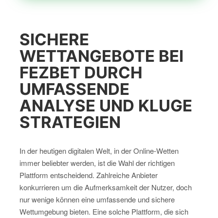
SICHERE
WETTANGEBOTE BEI
FEZBET DURCH
UMFASSENDE
ANALYSE UND KLUGE
STRATEGIEN
In der heutigen digitalen Welt, in der Online-Wetten
immer beliebter werden, ist die Wahl der richtigen
Plattform entscheidend. Zahlreiche Anbieter
konkurrieren um die Aufmerksamkeit der Nutzer, doch
nur wenige können eine umfassende und sichere
Wettumgebung bieten. Eine solche Plattform, die sich