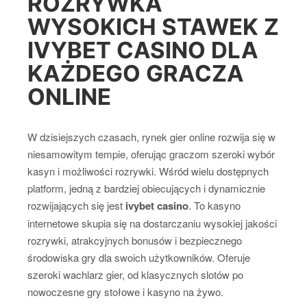
ROZRYWKA
WYSOKICH STAWEK Z
IVYBET CASINO DLA
KAŻDEGO GRACZA
ONLINE
W dzisiejszych czasach, rynek gier online rozwija się w
niesamowitym tempie, oferując graczom szeroki wybór
kasyn i możliwości rozrywki. Wśród wielu dostępnych
platform, jedną z bardziej obiecujących i dynamicznie
rozwijających się jest
ivybet casino
. To kasyno
internetowe skupia się na dostarczaniu wysokiej jakości
rozrywki, atrakcyjnych bonusów i bezpiecznego
środowiska gry dla swoich użytkowników. Oferuje
szeroki wachlarz gier, od klasycznych slotów po
nowoczesne gry stołowe i kasyno na żywo.