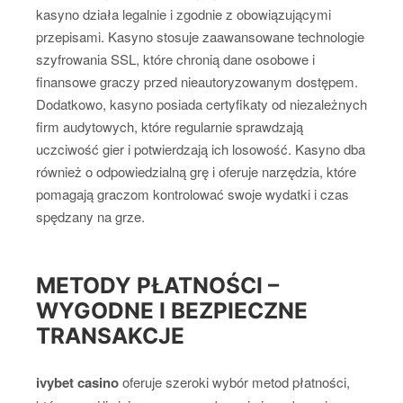
kasyno działa legalnie i zgodnie z obowiązującymi
przepisami. Kasyno stosuje zaawansowane technologie
szyfrowania SSL, które chronią dane osobowe i
finansowe graczy przed nieautoryzowanym dostępem.
Dodatkowo, kasyno posiada certyfikaty od niezależnych
firm audytowych, które regularnie sprawdzają
uczciwość gier i potwierdzają ich losowość. Kasyno dba
również o odpowiedzialną grę i oferuje narzędzia, które
pomagają graczom kontrolować swoje wydatki i czas
spędzany na grze.
METODY PŁATNOŚCI –
WYGODNE I BEZPIECZNE
TRANSAKCJE
ivybet casino
oferuje szeroki wybór metod płatności,