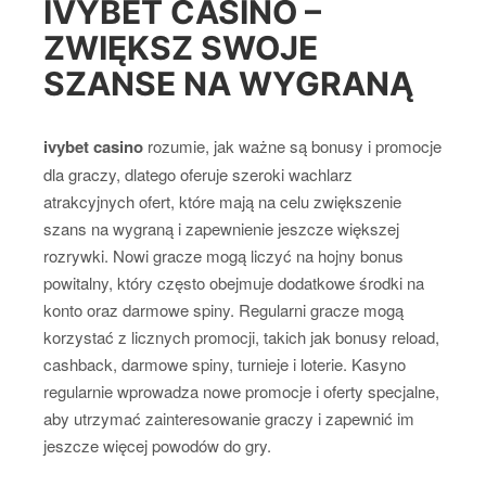
IVYBET CASINO –
ZWIĘKSZ SWOJE
SZANSE NA WYGRANĄ
ivybet casino
rozumie, jak ważne są bonusy i promocje
dla graczy, dlatego oferuje szeroki wachlarz
atrakcyjnych ofert, które mają na celu zwiększenie
szans na wygraną i zapewnienie jeszcze większej
rozrywki. Nowi gracze mogą liczyć na hojny bonus
powitalny, który często obejmuje dodatkowe środki na
konto oraz darmowe spiny. Regularni gracze mogą
korzystać z licznych promocji, takich jak bonusy reload,
cashback, darmowe spiny, turnieje i loterie. Kasyno
regularnie wprowadza nowe promocje i oferty specjalne,
aby utrzymać zainteresowanie graczy i zapewnić im
jeszcze więcej powodów do gry.