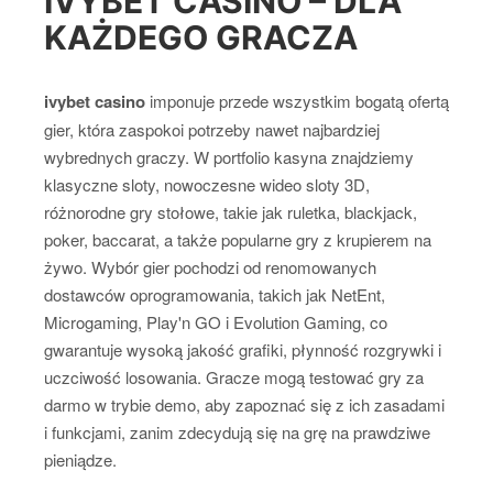
IVYBET CASINO – DLA
KAŻDEGO GRACZA
ivybet casino
imponuje przede wszystkim bogatą ofertą
gier, która zaspokoi potrzeby nawet najbardziej
wybrednych graczy. W portfolio kasyna znajdziemy
klasyczne sloty, nowoczesne wideo sloty 3D,
różnorodne gry stołowe, takie jak ruletka, blackjack,
poker, baccarat, a także popularne gry z krupierem na
żywo. Wybór gier pochodzi od renomowanych
dostawców oprogramowania, takich jak NetEnt,
Microgaming, Play'n GO i Evolution Gaming, co
gwarantuje wysoką jakość grafiki, płynność rozgrywki i
uczciwość losowania. Gracze mogą testować gry za
darmo w trybie demo, aby zapoznać się z ich zasadami
i funkcjami, zanim zdecydują się na grę na prawdziwe
pieniądze.