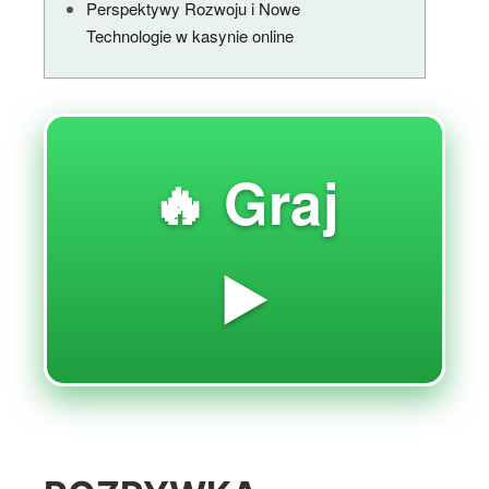
Perspektywy Rozwoju i Nowe
Technologie w kasynie online
🔥 Graj
▶️