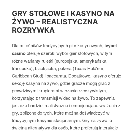
GRY STOŁOWE I KASYNO NA
ŻYWO – REALISTYCZNA
ROZRYWKA
Dla miłośników tradycyjnych gier kasynowych,
ivybet
casino
oferuje szeroki wybór gier stołowych, w tym
różne warianty ruletki (europejska, amerykańska,
francuska), blackjacka, pokera (Texas Hold'em,
Caribbean Stud) i baccarata. Dodatkowo, kasyno oferuje
sekcję kasyna na żywo, gdzie gracze mogą grać z
prawdziwymi krupierami w czasie rzeczywistym,
korzystając z transmisji wideo na żywo. To zapewnia
jeszcze bardziej realistyczne i emocjonujące wrażenia z
gry, zbliżone do tych, które można doświadczyć w
tradycyjnym kasynie stacjonarnym. Gry na żywo to
świetna alternatywa dla osób, które preferują interakcję