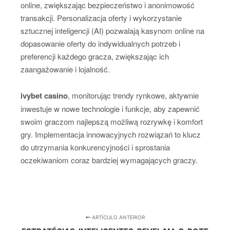
online, zwiększając bezpieczeństwo i anonimowość
transakcji. Personalizacja oferty i wykorzystanie
sztucznej inteligencji (AI) pozwalają kasynom online na
dopasowanie oferty do indywidualnych potrzeb i
preferencji każdego gracza, zwiększając ich
zaangażowanie i lojalność.
ivybet casino
, monitorując trendy rynkowe, aktywnie
inwestuje w nowe technologie i funkcje, aby zapewnić
swoim graczom najlepszą możliwą rozrywkę i komfort
gry. Implementacja innowacyjnych rozwiązań to klucz
do utrzymania konkurencyjności i sprostania
oczekiwaniom coraz bardziej wymagających graczy.
ARTÍCULO ANTERIOR