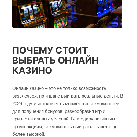
ПОЧЕМУ СТОИТ
ВЫБРАТЬ ОНЛАЙН
КАЗИНО
Онлайн казино – это не только возможность
развлечься, но и шанс выиграть реальные деньги. В
2026 году у игроков есть множество возможностей
для получения бонусов, разнообразия игр и
привлекательных условий. Благодаря активным
промо-акциям, возможность выиграть станет еще
более высокой.