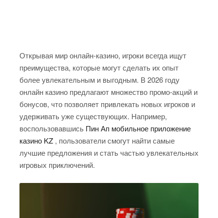
Открывая мир онлайн-казино, игроки всегда ищут
преимущества, которые могут сделать их опыт
более увлекательным и выгодным. В 2026 году
онлайн казино предлагают множество промо-акций и
бонусов, что позволяет привлекать новых игроков и
удерживать уже существующих. Например,
воспользовавшись
Пин Ап мобильное приложение
казино KZ
, пользователи смогут найти самые
лучшие предложения и стать частью увлекательных
игровых приключений.