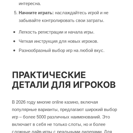
интересна.
Начните играть:
наслаждайтесь игрой и не
забывайте контролировать свои затраты.
Легкость регистрации и начала игры.
Четкая инструкция для новых игроков.
Разнообразный выбор игр на любой вкус.
ПРАКТИЧЕСКИЕ
ДЕТАЛИ ДЛЯ ИГРОКОВ
В 2026 году многие online казино, включая
популярные варианты, предлагают широкий выбор
игр – более 5000 различных наименований. Это
включает в себя не только слоты, но и более
сложные лайв-игры с реальными дилерами. Для