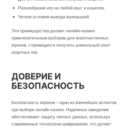
Разнообразие игр на любой вкус и кошелек.
Четкие условия вывода выигрышей.
Эти преимущества делают онлайн-казино
привлекательным выбором для многочисленных
игроков, стремящихся получить уникальный опыт
азартных игр.
ДОВЕРИЕ И
БЕЗОПАСНОСТЬ
Безопасность игроков – один из важнейших аспектов
при выборе онлайн казино. Надежные заведения
обеспечивают защиту личных данных, используя
современные технологии шифрования, что делает