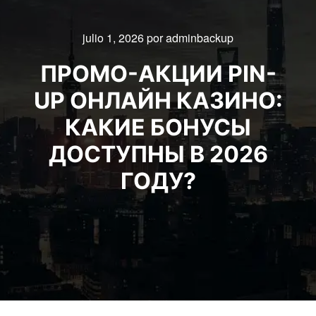
julio 1, 2026
por
adminbackup
ПРОМО-АКЦИИ PIN-
UP ОНЛАЙН КАЗИНО:
КАКИЕ БОНУСЫ
ДОСТУПНЫ В 2026
ГОДУ?