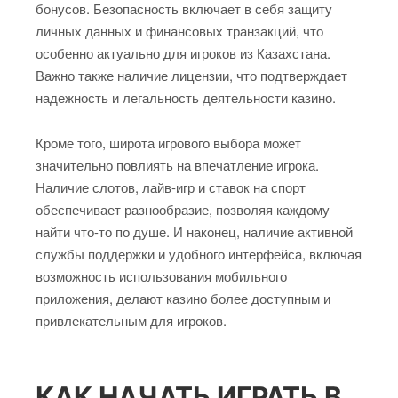
бонусов. Безопасность включает в себя защиту
личных данных и финансовых транзакций, что
особенно актуально для игроков из Казахстана.
Важно также наличие лицензии, что подтверждает
надежность и легальность деятельности казино.
Кроме того, широта игрового выбора может
значительно повлиять на впечатление игрока.
Наличие слотов, лайв-игр и ставок на спорт
обеспечивает разнообразие, позволяя каждому
найти что-то по душе. И наконец, наличие активной
службы поддержки и удобного интерфейса, включая
возможность использования мобильного
приложения, делают казино более доступным и
привлекательным для игроков.
КАК НАЧАТЬ ИГРАТЬ В