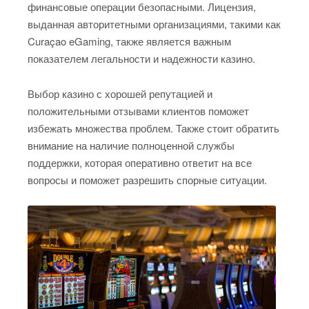
финансовые операции безопасными. Лицензия,
выданная авторитетными организациями, такими как
Curaçao eGaming, также является важным
показателем легальности и надежности казино.
Выбор казино с хорошей репутацией и
положительными отзывами клиентов поможет
избежать множества проблем. Также стоит обратить
внимание на наличие полноценной службы
поддержки, которая оперативно ответит на все
вопросы и поможет разрешить спорные ситуации.