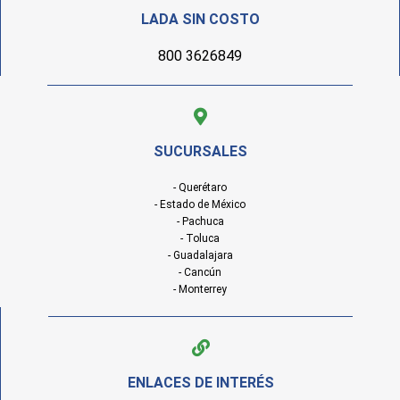
LADA SIN COSTO
800 3626849
SUCURSALES
- Querétaro
- Estado de México
- Pachuca
- Toluca
- Guadalajara
- Cancún
- Monterrey
ENLACES DE INTERÉS