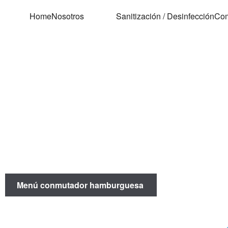
Home
Nosotros
Sanitización / Desinfección
Com
Menú conmutador hamburguesa