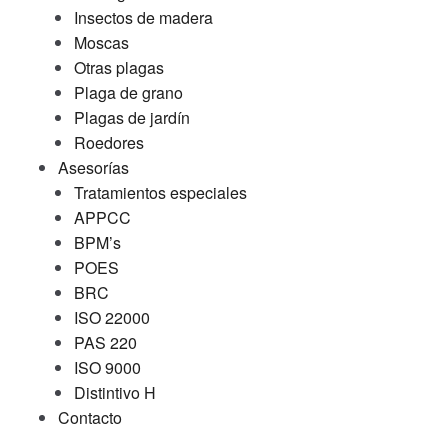
Insectos de madera
Moscas
Otras plagas
Plaga de grano
Plagas de jardín
Roedores
Asesorías
Tratamientos especiales
APPCC
BPM’s
POES
BRC
ISO 22000
PAS 220
ISO 9000
Distintivo H
Contacto