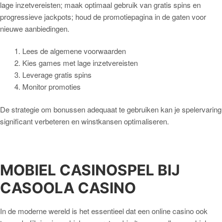
lage inzetvereisten; maak optimaal gebruik van gratis spins en
progressieve jackpots; houd de promotiepagina in de gaten voor
nieuwe aanbiedingen.
Lees de algemene voorwaarden
Kies games met lage inzetvereisten
Leverage gratis spins
Monitor promoties
De strategie om bonussen adequaat te gebruiken kan je spelervaring
significant verbeteren en winstkansen optimaliseren.
MOBIEL CASINOSPEL BIJ
CASOOLA CASINO
In de moderne wereld is het essentieel dat een online casino ook