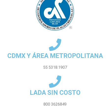
CDMX Y ÁREA METROPOLITANA
55 5318.1907
LADA SIN COSTO
800 3626849