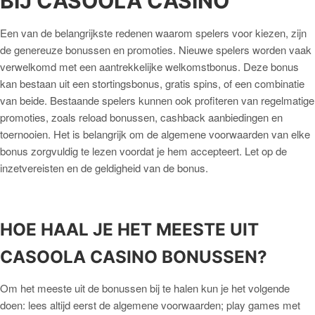
BIJ CASOOLA CASINO
Een van de belangrijkste redenen waarom spelers voor
kiezen, zijn
de genereuze bonussen en promoties. Nieuwe spelers worden vaak
verwelkomd met een aantrekkelijke welkomstbonus. Deze bonus
kan bestaan uit een stortingsbonus, gratis spins, of een combinatie
van beide. Bestaande spelers kunnen ook profiteren van regelmatige
promoties, zoals reload bonussen, cashback aanbiedingen en
toernooien. Het is belangrijk om de algemene voorwaarden van elke
bonus zorgvuldig te lezen voordat je hem accepteert. Let op de
inzetvereisten en de geldigheid van de bonus.
HOE HAAL JE HET MEESTE UIT
CASOOLA CASINO BONUSSEN?
Om het meeste uit de bonussen bij
te halen kun je het volgende
doen: lees altijd eerst de algemene voorwaarden; play games met