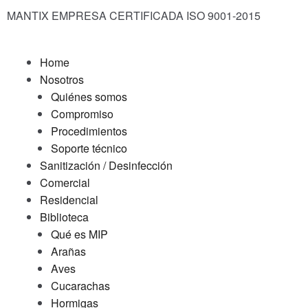
MANTIX EMPRESA CERTIFICADA ISO 9001-2015
Home
Nosotros
Quiénes somos
Compromiso
Procedimientos
Soporte técnico
Sanitización / Desinfección
Comercial
Residencial
Biblioteca
Qué es MIP
Arañas
Aves
Cucarachas
Hormigas