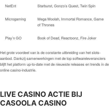
NetEnt
Starburst, Gonzo’s Quest, Twin Spin
Microgaming
Mega Moolah, Immortal Romance, Game
of Thrones
Play’n GO
Book of Dead, Reactoonz, Fire Joker
Het grote voordeel van
is de constante uitbreiding van het slots-
aanbod. Dankzij samenwerkingen met de top softwareleveranciers
blijft het platform up-to-date met de nieuwste releases en trends in de
online casino-industrie.
LIVE CASINO ACTIE BIJ
CASOOLA CASINO