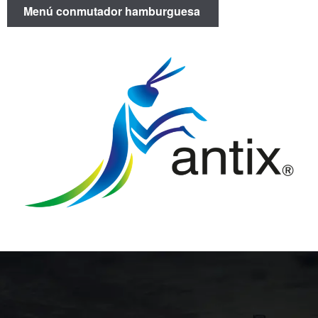
Menú conmutador hamburguesa