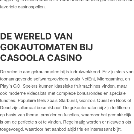
favoriete casinospellen.
DE WERELD VAN
GOKAUTOMATEN BIJ
CASOOLA CASINO
De selectie aan gokautomaten bij
is indrukwekkend. Er zijn slots van
toonaangevende softwareproviders zoals NetEnt, Microgaming, en
Play’n GO. Spelers kunnen klassieke fruitmachines vinden, maar
ook moderne videoslots met complexe bonusrondes en speciale
functies. Populaire titels zoals Starburst, Gonzo’s Quest en Book of
Dead zijn allemaal beschikbaar. De gokautomaten bij
zijn te filteren
op basis van thema, provider en functies, waardoor het gemakkelijk
is om de perfecte slot te vinden. Regelmatig worden er nieuwe slots
toegevoegd, waardoor het aanbod altijd fris en interessant blijft.