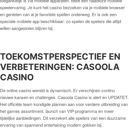
toegankelijk is via mobiele apparaten.
biedt een naadloze mobiele
speelervaring. Je kunt het casino bezoeken via je mobiele browser
en genieten van al je favoriete spellen onderweg. Er is ook een
speciale mobiele app beschikbaar: zo spelen de spelers die altijd
willen aangesloten blijven bij
.
TOEKOMSTPERSPECTIEF EN
VERBETERINGEN: CASOOLA
CASINO
De online casino wereld is dynamisch. Er verschijnen continu
nieuwe kansen en challenges. Casoola Casino is alert en UPDATET.
Het officiële team kondigde plannen aan voor verdere uitbreiding van
het games assortiment, launch van VIP-programma en meer
tijdelijke aanbiedingen. Dit verzekert alle spelers van een duurzame
ervaring van spannend entertaining modern gokken bij
.