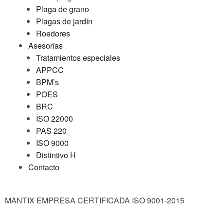
Plaga de grano
Plagas de jardín
Roedores
Asesorías
Tratamientos especiales
APPCC
BPM’s
POES
BRC
ISO 22000
PAS 220
ISO 9000
Distintivo H
Contacto
MANTIX EMPRESA CERTIFICADA ISO 9001-2015