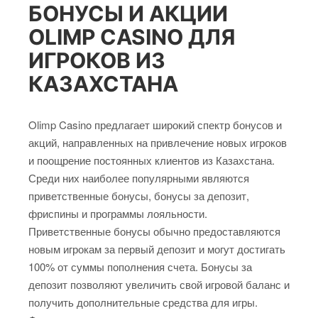
БОНУСЫ И АКЦИИ
OLIMP CASINO ДЛЯ
ИГРОКОВ ИЗ
КАЗАХСТАНА
Olimp Casino предлагает широкий спектр бонусов и
акций, направленных на привлечение новых игроков
и поощрение постоянных клиентов из Казахстана.
Среди них наиболее популярными являются
приветственные бонусы, бонусы за депозит,
фриспины и программы лояльности.
Приветственные бонусы обычно предоставляются
новым игрокам за первый депозит и могут достигать
100% от суммы пополнения счета. Бонусы за
депозит позволяют увеличить свой игровой баланс и
получить дополнительные средства для игры.