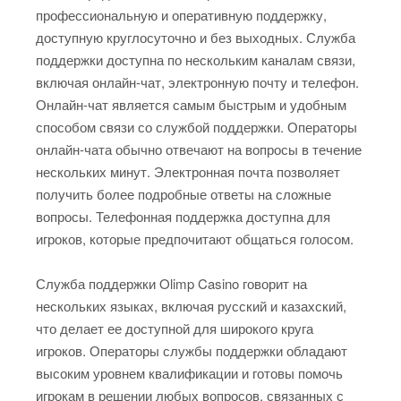
профессиональную и оперативную поддержку,
доступную круглосуточно и без выходных. Служба
поддержки доступна по нескольким каналам связи,
включая онлайн-чат, электронную почту и телефон.
Онлайн-чат является самым быстрым и удобным
способом связи со службой поддержки. Операторы
онлайн-чата обычно отвечают на вопросы в течение
нескольких минут. Электронная почта позволяет
получить более подробные ответы на сложные
вопросы. Телефонная поддержка доступна для
игроков, которые предпочитают общаться голосом.
Служба поддержки Olimp Casino говорит на
нескольких языках, включая русский и казахский,
что делает ее доступной для широкого круга
игроков. Операторы службы поддержки обладают
высоким уровнем квалификации и готовы помочь
игрокам в решении любых вопросов, связанных с