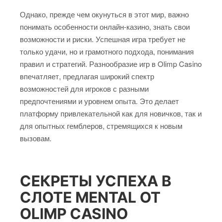
Однако, прежде чем окунуться в этот мир, важно
понимать особенности онлайн-казино, знать свои
возможности и риски. Успешная игра требует не
только удачи, но и грамотного подхода, понимания
правил и стратегий. Разнообразие игр в Olimp Casino
впечатляет, предлагая широкий спектр
возможностей для игроков с разными
предпочтениями и уровнем опыта. Это делает
платформу привлекательной как для новичков, так и
для опытных гемблеров, стремящихся к новым
вызовам.
СЕКРЕТЫ УСПЕХА В
СЛОТЕ MENTAL ОТ
OLIMP CASINO