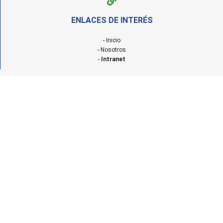
ENLACES DE INTERÉS
-
Inicio
-
Nosotros
-
Intranet