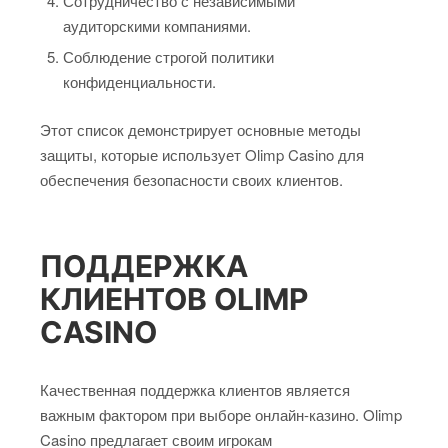
Сотрудничество с независимыми
аудиторскими компаниями.
Соблюдение строгой политики
конфиденциальности.
Этот список демонстрирует основные методы
защиты, которые использует Olimp Casino для
обеспечения безопасности своих клиентов.
ПОДДЕРЖКА
КЛИЕНТОВ OLIMP
CASINO
Качественная поддержка клиентов является
важным фактором при выборе онлайн-казино. Olimp
Casino предлагает своим игрокам