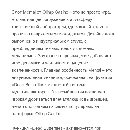
Слот Mental от Olimp Casino – это не просто игра,
это настоящее погружение в атмосферу
таинственной лаборатории, где каждый элемент
пропитан напряжением и ожиданием. Дизайн слота
выполнен в индустриальном стиле, с
преобладанием темных тонов и сложных
механизмов. Звуковое сопровождение добавляет
игре динамики и усиливает ощущение
вовлеченности. Главная особенность Mental – это
его уникальная механика, основанная на функции
«Dead Butterflies» и сложной системе
мультипликаторов. Эта комбинация позволяет
игрокам добиваться впечатляющих выигрышей,
делая слот одним из самых популярных на
платформе Olimp Casino.
Функция «Dead Butterflies» активируется при