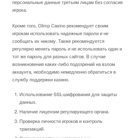
персональные данные третьим лицам без согласия
игрока.
Кроме того, Olimp Casino рекомендует своим
игрокам использовать надежные пароли и не
сообщать их никому. Также рекомендуется
регулярно менять пароль и не использовать один и
тот же пароль для разных сайтов. В случае
возникновения каких-либо подозрений на взлом
аккаунта, необходимо немедленно обратиться в
службу поддержки казино.
Использование SSL-шифрования для защиты
данных.
Наличие лицензии регулирующего органа.
Проверка личности игроков и контроль
транзакций.