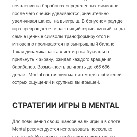
появлении на барабанах определенных символов,
после чего ячейки удваиваются, значительно
увеличивая шансы на выигрыш. В бонусном раунде
игра превращается в настоящий взрыв эмоций, когда
самые ценные символы трансформируются и
мгновенно проливаются на выигрышный баланс.
Такая динамика заставляет игрока буквально
прильнуть к экрану, ожидая каждого вращения
барабанов. Возможность выиграть до х66 666
делает Mental настоящим магнитом для любителей
острых ощущений и крупных выигрышей.
СТРАТЕГИИ ИГРЫ В MENTAL
Для повышения своих шансов на выигрыш в слоте
Mental рекомендуется использовать несколько
стратегий. Во-первых, необходимо внимательно