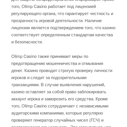
того, Olimp Casino работает под лицензией
регулирующего органа, что гарантирует честность и
прозрачность игровой деятельности. Наличие
лицензии является подтверждением того, что казино
соответствует определенным стандартам качества
и безопасности.
Olimp Casino также принимает меры по
предотвращению мошенничества и отмывания
денег. Казино проводит строгую проверку личности
игроков и следит за подозрительными
транзакциями. В случае выявления нарушений,
казино оставляет за собой право заблокировать
аккаунт игрока и заморозить его средства. Кроме
того, Olimp Casino сотрудничает с независимыми
аудиторскими компаниями, которые регулярно
проверяют генератор случайных чисел (ГСЧ) и
подтверждают его честность. Это гарантирует, что