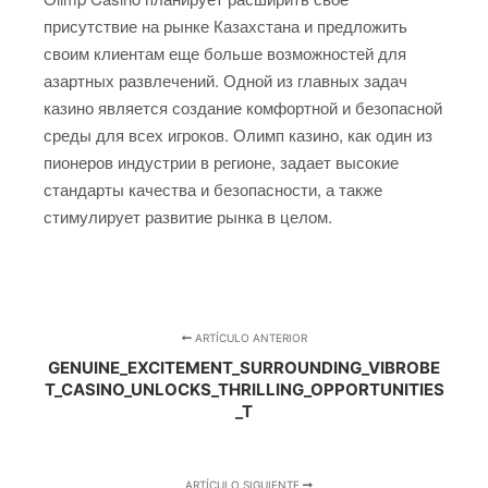
присутствие на рынке Казахстана и предложить
своим клиентам еще больше возможностей для
азартных развлечений. Одной из главных задач
казино является создание комфортной и безопасной
среды для всех игроков. Олимп казино, как один из
пионеров индустрии в регионе, задает высокие
стандарты качества и безопасности, а также
стимулирует развитие рынка в целом.
ARTÍCULO ANTERIOR
GENUINE_EXCITEMENT_SURROUNDING_VIBROBE
T_CASINO_UNLOCKS_THRILLING_OPPORTUNITIES
_T
ARTÍCULO SIGUIENTE