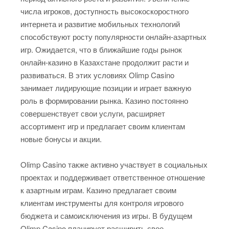
числа игроков, доступность высокоскоростного
интернета и развитие мобильных технологий
способствуют росту популярности онлайн-азартных
игр. Ожидается, что в ближайшие годы рынок
онлайн-казино в Казахстане продолжит расти и
развиваться. В этих условиях Olimp Casino
занимает лидирующие позиции и играет важную
роль в формировании рынка. Казино постоянно
совершенствует свои услуги, расширяет
ассортимент игр и предлагает своим клиентам
новые бонусы и акции.
Olimp Casino также активно участвует в социальных
проектах и поддерживает ответственное отношение
к азартным играм. Казино предлагает своим
клиентам инструменты для контроля игрового
бюджета и самоисключения из игры. В будущем
Olimp Casino планирует расширить свое