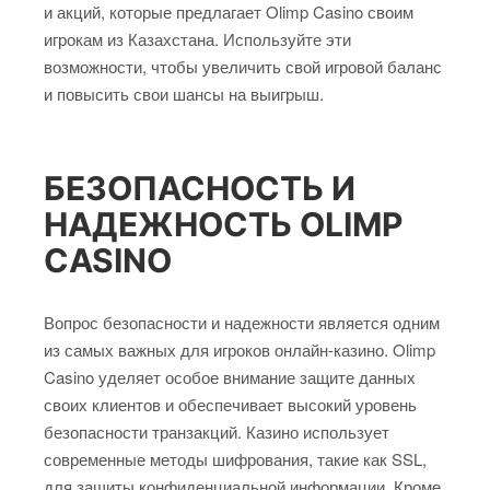
и акций, которые предлагает Olimp Casino своим
игрокам из Казахстана. Используйте эти
возможности, чтобы увеличить свой игровой баланс
и повысить свои шансы на выигрыш.
БЕЗОПАСНОСТЬ И
НАДЕЖНОСТЬ OLIMP
CASINO
Вопрос безопасности и надежности является одним
из самых важных для игроков онлайн-казино. Olimp
Casino уделяет особое внимание защите данных
своих клиентов и обеспечивает высокий уровень
безопасности транзакций. Казино использует
современные методы шифрования, такие как SSL,
для защиты конфиденциальной информации. Кроме