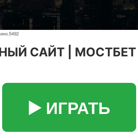
зино.5492
ЫЙ САЙТ | МОСТБЕТ
▶️ ИГРАТЬ