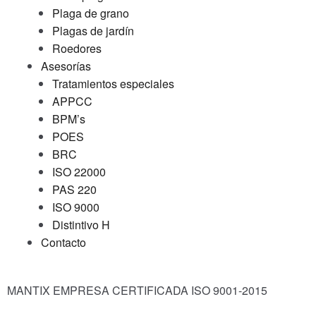
Plaga de grano
Plagas de jardín
Roedores
Asesorías
Tratamientos especiales
APPCC
BPM’s
POES
BRC
ISO 22000
PAS 220
ISO 9000
Distintivo H
Contacto
MANTIX EMPRESA CERTIFICADA ISO 9001-2015