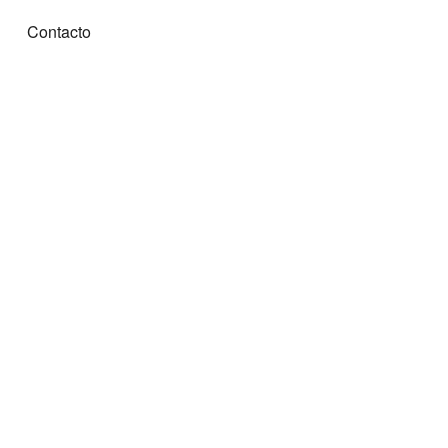
Contacto