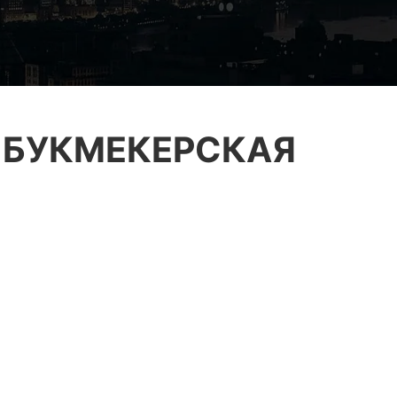
 БУКМЕКЕРСКАЯ