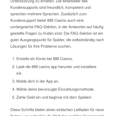
Unterstützung zu erhalten. Die Mitarbeiter des
Kundensupports sind freundlich, kompetent und
sprechen mehrere Sprachen. Zusätzlich zum
Kundensupport bietet 888 Casino auch eine
umfangreiche FAQ-Sektion, in der Antworten auf häufig
gestellte Fragen zu finden sind. Die FAQ-Sektion ist ein
guter Ausgangspunkt für Spieler, die selbstständig nach
Lösungen für ihre Probleme suchen.
Erstelle ein Konto bei 888 Casino.
Lade die 888 casino app herunter und installiere
sie.
Melde dich in der App an.
Wähle deine bevorzugte Einzahlungsmethode.
Zahle Geld ein und beginne mit dem Spielen!
Diese Schritte bieten einen einfachen Leitfaden für neue
Nutzer, um schnell in die Welt des mobilen Casinospiels