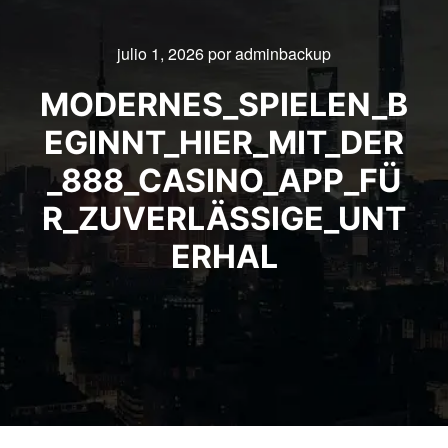
julio 1, 2026
por
adminbackup
MODERNES_SPIELEN_B
EGINNT_HIER_MIT_DER
_888_CASINO_APP_FÜ
R_ZUVERLÄSSIGE_UNT
ERHAL