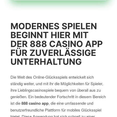
MODERNES SPIELEN
BEGINNT HIER MIT
DER 888 CASINO APP
FÜR ZUVERLÄSSIGE
UNTERHALTUNG
Die Welt des Online-Glücksspiels entwickelt sich
ständig weiter, und mit ihr die Möglichkeiten für Spieler,
ihre Lieblingscasinospiele bequem von überall aus zu
genießen. Ein bedeutender Fortschritt in diesem Bereich
ist die
888 casino app
, die eine umfassende und
benutzerfreundliche Plattform für mobiles Glücksspiel
bietet. Diese Anwendung hat sich schnell zu einer