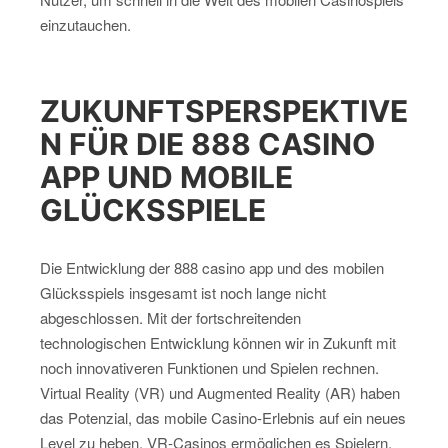
einzutauchen.
ZUKUNFTSPERSPEKTIVE
N FÜR DIE 888 CASINO
APP UND MOBILE
GLÜCKSSPIELE
Die Entwicklung der 888 casino app und des mobilen
Glücksspiels insgesamt ist noch lange nicht
abgeschlossen. Mit der fortschreitenden
technologischen Entwicklung können wir in Zukunft mit
noch innovativeren Funktionen und Spielen rechnen.
Virtual Reality (VR) und Augmented Reality (AR) haben
das Potenzial, das mobile Casino-Erlebnis auf ein neues
Level zu heben. VR-Casinos ermöglichen es Spielern,