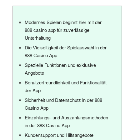
Modernes Spielen beginnt hier mit der
888 casino app für zuverlässige
Unterhaltung
Die Vielseitigkeit der Spielauswahl in der
888 Casino App
Spezielle Funktionen und exklusive
Angebote
Benutzerfreundlichkeit und Funktionalität
der App
Sicherheit und Datenschutz in der 888
Casino App
Einzahlungs- und Auszahlungsmethoden
in der 888 Casino App
Kundensupport und Hilfsangebote