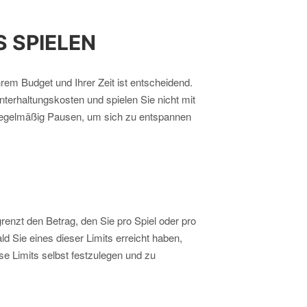
 SPIELEN
em Budget und Ihrer Zeit ist entscheidend.
nterhaltungskosten und spielen Sie nicht mit
e regelmäßig Pausen, um sich zu entspannen
grenzt den Betrag, den Sie pro Spiel oder pro
d Sie eines dieser Limits erreicht haben,
se Limits selbst festzulegen und zu