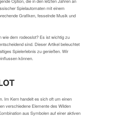
gende Option, die in den letzten Jahren an
ssischer Spielautomaten mit einem
prechende Grafiken, fesselnde Musik und
n wie dem rodeoslot? Es ist wichtig zu
tscheidend sind. Dieser Artikel beleuchtet
tiges Spielerlebnis zu genießen. Wir
einflussen können.
LOT
n. Im Kern handelt es sich oft um einen
eren verschiedene Elemente des Wilden
 Kombination aus Symbolen auf einer aktiven