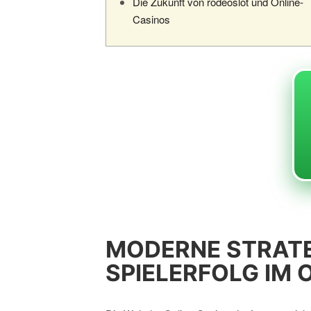
Die Zukunft von rodeoslot und Online-
Casinos
MODERNE STRATE
SPIELERFOLG IM 