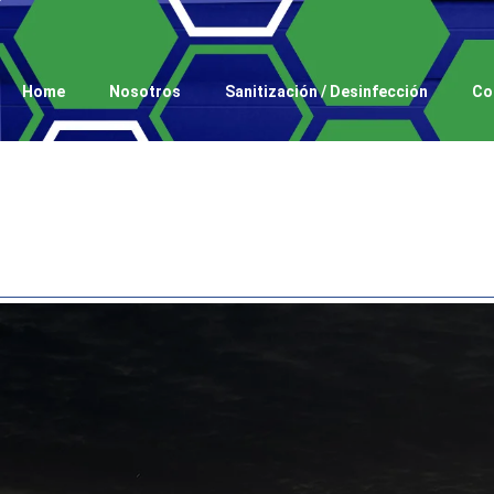
Home
Nosotros
Sanitización / Desinfección
Co