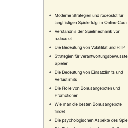
Moderne Strategien und rodeoslot für
langfristigen Spielerfolg im Online-Casi
Verständnis der Spielmechanik von
rodeoslot
Die Bedeutung von Volatilität und RTP
Strategien für verantwortungsbewusste
Spielen
Die Bedeutung von Einsatzlimits und
Verlustlimits
Die Rolle von Bonusangeboten und
Promotionen
Wie man die besten Bonusangebote
findet
Die psychologischen Aspekte des Spie