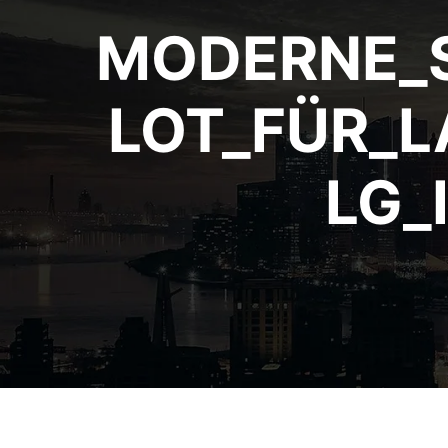
MODERNE_
LOT_FÜR_L
LG_