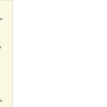
no
s
ls