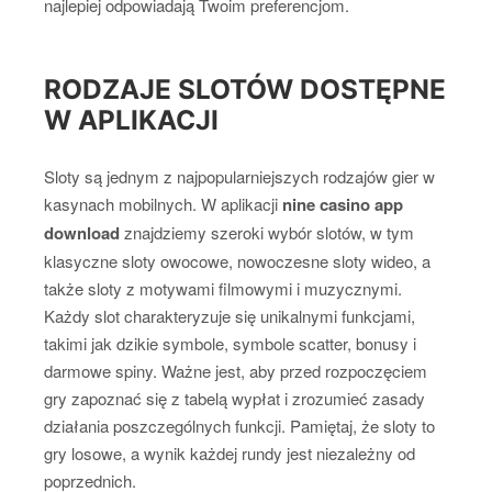
najlepiej odpowiadają Twoim preferencjom.
RODZAJE SLOTÓW DOSTĘPNE
W APLIKACJI
Sloty są jednym z najpopularniejszych rodzajów gier w
kasynach mobilnych. W aplikacji
nine casino app
download
znajdziemy szeroki wybór slotów, w tym
klasyczne sloty owocowe, nowoczesne sloty wideo, a
także sloty z motywami filmowymi i muzycznymi.
Każdy slot charakteryzuje się unikalnymi funkcjami,
takimi jak dzikie symbole, symbole scatter, bonusy i
darmowe spiny. Ważne jest, aby przed rozpoczęciem
gry zapoznać się z tabelą wypłat i zrozumieć zasady
działania poszczególnych funkcji. Pamiętaj, że sloty to
gry losowe, a wynik każdej rundy jest niezależny od
poprzednich.