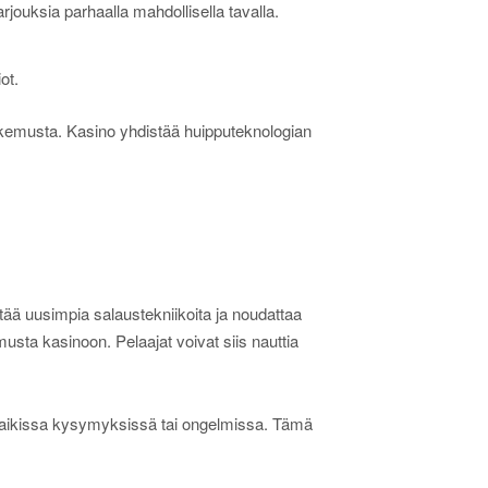
ouksia parhaalla mahdollisella tavalla.
ot.
kokemusta. Kasino yhdistää huipputeknologian
tää uusimpia salaustekniikoita ja noudattaa
musta kasinoon. Pelaajat voivat siis nauttia
a kaikissa kysymyksissä tai ongelmissa. Tämä