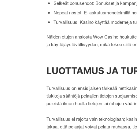
Selkeät bonusehdot: Bonukset ja kampanjat
Nopeat nostot: E-laskutusmenetelmillä no
Turvallisuus: Kasino käyttää moderneja turv
Näiden etujen ansiosta Wow Casino houkuttelee
ja käyttäjäystävällisyyden, mikä tekee siitä 
LUOTTAMUS JA TU
Turvallisuus on ensisijaisen tärkeää nettikas
tiukkoja sääntöjä pelaajien tietojen suojaamis
peleistä ilman huolta tietojen tai rahojen vääri
Turvallisuus ei rajoitu vain teknologiaan; k
takaa, että pelaajat voivat pelata rauhassa, tie