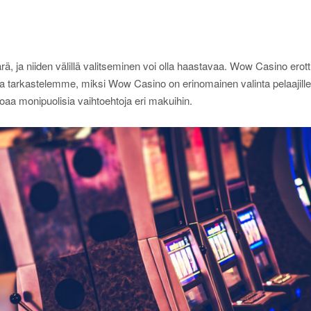
rä, ja niiden välillä valitseminen voi olla haastavaa. Wow Casino erot
lissa tarkastelemme, miksi Wow Casino on erinomainen valinta pelaajill
joaa monipuolisia vaihtoehtoja eri makuihin.