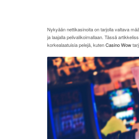
Nykyään nettikasinoita on tarjolla valtava mää
ja laajalla pelivalikoimallaan. Tässä artikke
korkealaatuisia pelejä, kuten
Casino Wow
tar