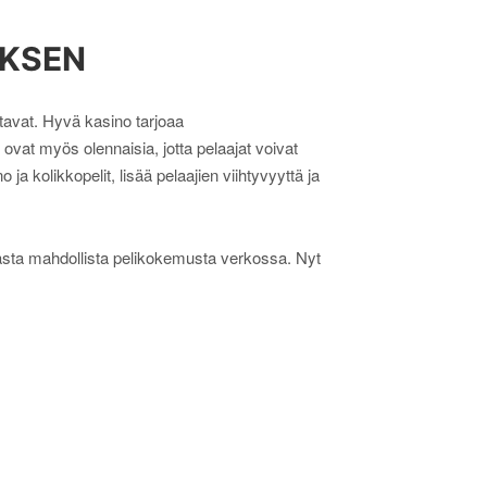
YKSEN
tavat. Hyvä kasino tarjoaa
 ovat myös olennaisia, jotta pelaajat voivat
 ja kolikkopelit, lisää pelaajien viihtyvyyttä ja
rasta mahdollista pelikokemusta verkossa. Nyt