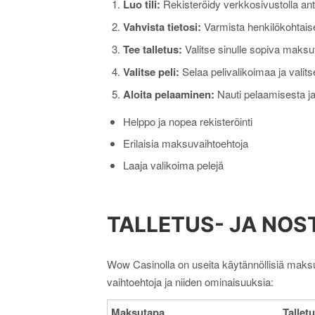
Luo tili:
Rekisteröidy verkkosivustolla anta
Vahvista tietosi:
Varmista henkilökohtaiset 
Tee talletus:
Valitse sinulle sopiva maksu
Valitse peli:
Selaa pelivalikoimaa ja valits
Aloita pelaaminen:
Nauti pelaamisesta j
Helppo ja nopea rekisteröinti
Erilaisia maksuvaihtoehtoja
Laaja valikoima pelejä
TALLETUS- JA NO
Wow Casinolla on useita käytännöllisiä maksuta
vaihtoehtoja ja niiden ominaisuuksia:
Maksutapa
Tallet