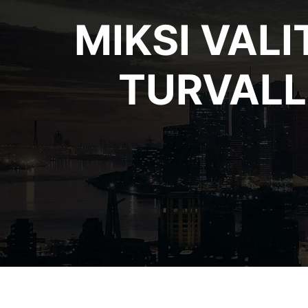
MIKSI VAL
TURVALL