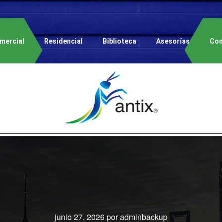
mercial
Residencial
Biblioteca
Asesorías
Con
junio 27, 2026
por
adminbackup