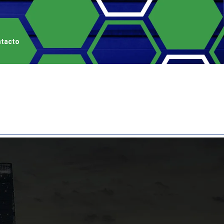
tacto