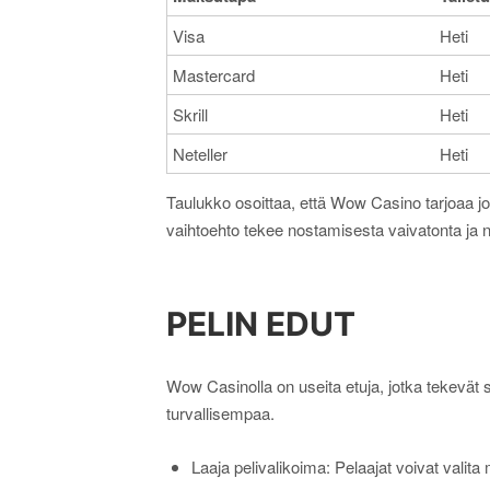
Visa
Heti
Mastercard
Heti
Skrill
Heti
Neteller
Heti
Taulukko osoittaa, että Wow Casino tarjoaa jou
vaihtoehto tekee nostamisesta vaivatonta ja 
PELIN EDUT
Wow Casinolla on useita etuja, jotka tekevät
turvallisempaa.
Laaja pelivalikoima: Pelaajat voivat valita 