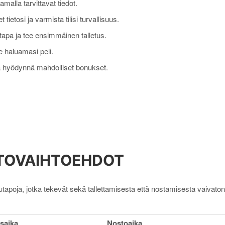
malla tarvittavat tiedot.
tietosi ja varmista tilisi turvallisuus.
tapa ja tee ensimmäinen talletus.
e haluamasi peli.
a hyödynnä mahdolliset bonukset.
STOVAIHTOEHDOT
poja, jotka tekevät sekä tallettamisesta että nostamisesta vaivatonta
usaika
Nostoaika