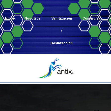
Home
Nosotros
Sanitización
Comercial
/
Desinfección