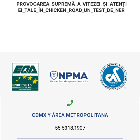
PROVOCAREA_SUPREMĂ_A_VITEZEI_ȘI_ATENȚI
EI_TALE_ÎN_CHICKEN_ROAD_UN_TEST_DE_NER
CDMX Y ÁREA METROPOLITANA
55 5318.1907