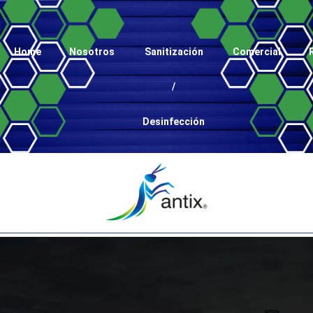
Home
Nosotros
Sanitización
Comercial
/
Desinfección