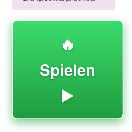
🔥
Spielen
▶️