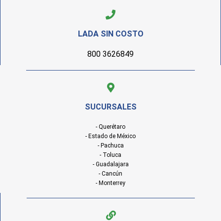
LADA SIN COSTO
800 3626849
SUCURSALES
- Querétaro
- Estado de México
- Pachuca
- Toluca
- Guadalajara
- Cancún
- Monterrey