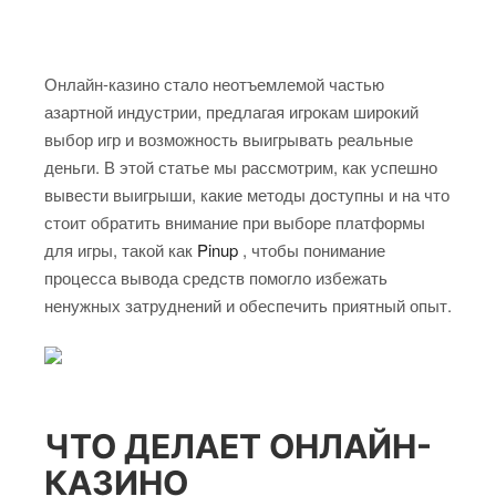
Онлайн-казино стало неотъемлемой частью
азартной индустрии, предлагая игрокам широкий
выбор игр и возможность выигрывать реальные
деньги. В этой статье мы рассмотрим, как успешно
вывести выигрыши, какие методы доступны и на что
стоит обратить внимание при выборе платформы
для игры, такой как
Pinup
, чтобы понимание
процесса вывода средств помогло избежать
ненужных затруднений и обеспечить приятный опыт.
ЧТО ДЕЛАЕТ ОНЛАЙН-
КАЗИНО