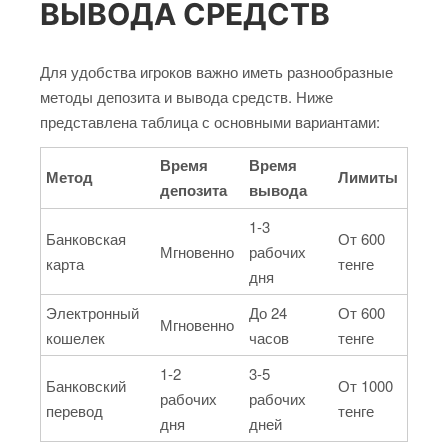
ВЫВОДА СРЕДСТВ
Для удобства игроков важно иметь разнообразные
методы депозита и вывода средств. Ниже
представлена таблица с основными вариантами:
Время
Время
Метод
Лимиты
депозита
вывода
1-3
Банковская
От 600
Мгновенно
рабочих
карта
тенге
дня
Электронный
До 24
От 600
Мгновенно
кошелек
часов
тенге
1-2
3-5
Банковский
От 1000
рабочих
рабочих
перевод
тенге
дня
дней