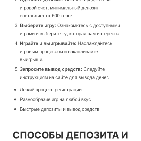
игровой счет, минимальный депозит
составляет от 600 тенге.
Выберите игру:
Ознакомьтесь с доступными
играми и выберите ту, которая вам интересна.
Играйте и выигрывайте:
Наслаждайтесь
игровым процессом и накапливайте
выигрыши.
Запросите вывод средств:
Следуйте
инструкциям на сайте для вывода денег.
Легкий процесс регистрации
Разнообразие игр на любой вкус
Быстрые депозиты и вывод средств
СПОСОБЫ ДЕПОЗИТА И