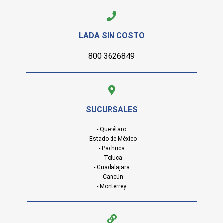
LADA SIN COSTO
800 3626849
SUCURSALES
- Querétaro
- Estado de México
- Pachuca
- Toluca
- Guadalajara
- Cancún
- Monterrey