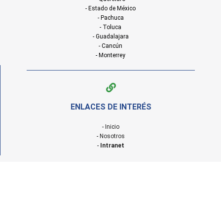
- Estado de México
- Pachuca
- Toluca
- Guadalajara
- Cancún
- Monterrey
ENLACES DE INTERÉS
-
Inicio
-
Nosotros
-
Intranet