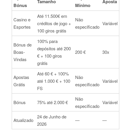
Tamanho
Aposta
Bónus
Mínimo
Até 11.500€ em
Casino e
Não
créditos de jogo +
Variável
Esportes
especificado
100 giros grátis
100% para
Bónus de
depósitos até 200
Boas-
200 €
30x
€ + 100 giros
Vindas
grátis
Até 60 € + 100%
Apostas
Não
até 1.000 € + 100
Variável
Grátis
especificado
FS
Não
Bónus
75% até 2.000 €
Variável
especificado
24 de Junho de
Atualizado
—
—
2026