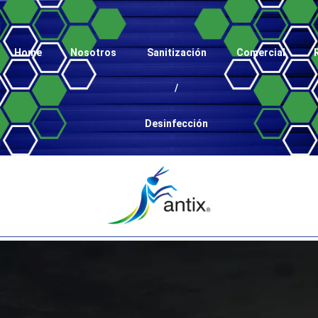
Home
Nosotros
Sanitización
Comercial
/
Desinfección