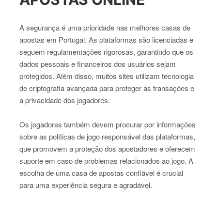
A segurança é uma prioridade nas melhores casas de
apostas em Portugal. As plataformas são licenciadas e
seguem regulamentações rigorosas, garantindo que os
dados pessoais e financeiros dos usuários sejam
protegidos. Além disso, muitos sites utilizam tecnologia
de criptografia avançada para proteger as transações e
a privacidade dos jogadores.
Os jogadores também devem procurar por informações
sobre as políticas de jogo responsável das plataformas,
que promovem a proteção dos apostadores e oferecem
suporte em caso de problemas relacionados ao jogo. A
escolha de uma casa de apostas confiável é crucial
para uma experiência segura e agradável.