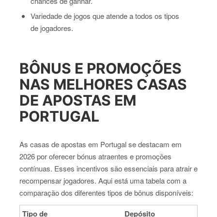
chances de ganhar.
Variedade de jogos que atende a todos os tipos
de jogadores.
BÔNUS E PROMOÇÕES
NAS MELHORES CASAS
DE APOSTAS EM
PORTUGAL
As casas de apostas em Portugal se destacam em
2026 por oferecer bónus atraentes e promoções
contínuas. Esses incentivos são essenciais para atrair e
recompensar jogadores. Aqui está uma tabela com a
comparação dos diferentes tipos de bônus disponíveis:
Tipo de
Depósito