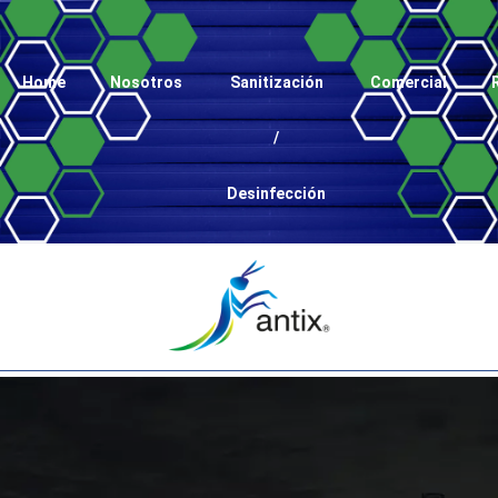
Home
Nosotros
Sanitización
Comercial
/
Desinfección