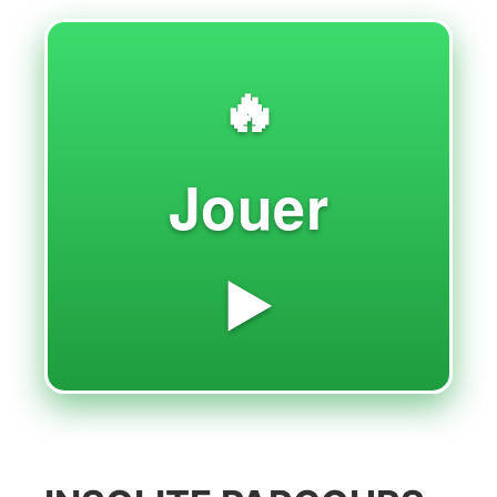
🔥
Jouer
▶️