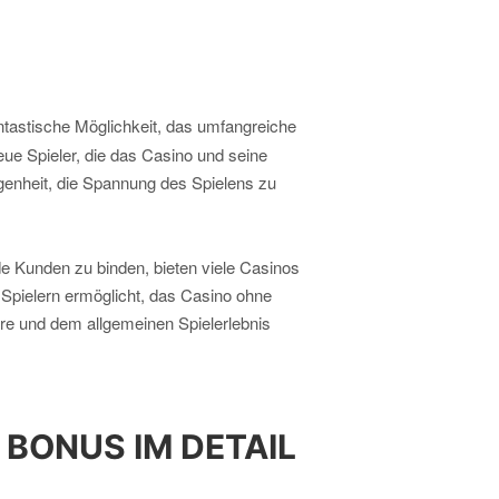
antastische Möglichkeit, das umfangreiche
eue Spieler, die das Casino und seine
egenheit, die Spannung des Spielens zu
e Kunden zu binden, bieten viele Casinos
 Spielern ermöglicht, das Casino ohne
ware und dem allgemeinen Spielerlebnis
 BONUS IM DETAIL