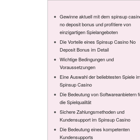
Gewinne aktuell mit dem spinsup casin
no deposit bonus und profitiere von
einzigartigen Spielangeboten
Die Vorteile eines Spinsup Casino No
Deposit Bonus im Detail
Wichtige Bedingungen und
Voraussetzungen
Eine Auswahl der beliebtesten Spiele i
Spinsup Casino
Die Bedeutung von Softwareanbietern f
die Spielqualität
Sichere Zahlungsmethoden und
Kundensupport im Spinsup Casino
Die Bedeutung eines kompetenten
Kundensupports