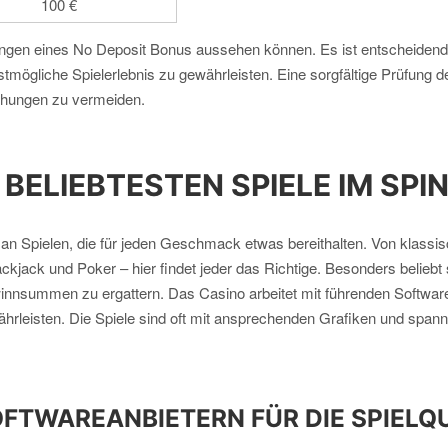
100 €
ngungen eines No Deposit Bonus aussehen können. Es ist entscheidend
ögliche Spielerlebnis zu gewährleisten. Eine sorgfältige Prüfung der 
chungen zu vermeiden.
BELIEBTESTEN SPIELE IM SPI
e an Spielen, die für jeden Geschmack etwas bereithalten. Von klas
ackjack und Poker – hier findet jeder das Richtige. Besonders beliebt
winnsummen zu ergattern. Das Casino arbeitet mit führenden Softwa
ewährleisten. Die Spiele sind oft mit ansprechenden Grafiken und spa
FTWAREANBIETERN FÜR DIE SPIELQ