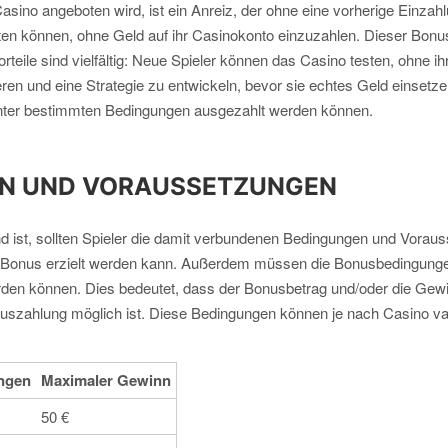
sino angeboten wird, ist ein Anreiz, der ohne eine vorherige Einzah
alten können, ohne Geld auf ihr Casinokonto einzuzahlen. Dieser Bonu
rteile sind vielfältig: Neue Spieler können das Casino testen, ohne ih
ren und eine Strategie zu entwickeln, bevor sie echtes Geld einsetz
nter bestimmten Bedingungen ausgezahlt werden können.
EN UND VORAUSSETZUNGEN
 ist, sollten Spieler die damit verbundenen Bedingungen und Voraus
 Bonus erzielt werden kann. Außerdem müssen die Bonusbedingung
erden können. Dies bedeutet, dass der Bonusbetrag und/oder die Ge
zahlung möglich ist. Diese Bedingungen können je nach Casino varii
ngen
Maximaler Gewinn
50 €