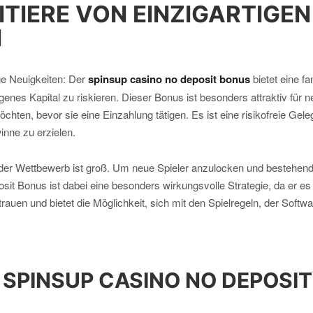
TIERE VON EINZIGARTIGEN
N
ige Neuigkeiten: Der
spinsup casino no deposit bonus
bietet eine f
enes Kapital zu riskieren. Dieser Bonus ist besonders attraktiv für n
hten, bevor sie eine Einzahlung tätigen. Es ist eine risikofreie Gel
nne zu erzielen.
der Wettbewerb ist groß. Um neue Spieler anzulocken und bestehend
it Bonus ist dabei eine besonders wirkungsvolle Strategie, da er es
rtrauen und bietet die Möglichkeit, sich mit den Spielregeln, der Soft
S SPINSUP CASINO NO DEPOSIT