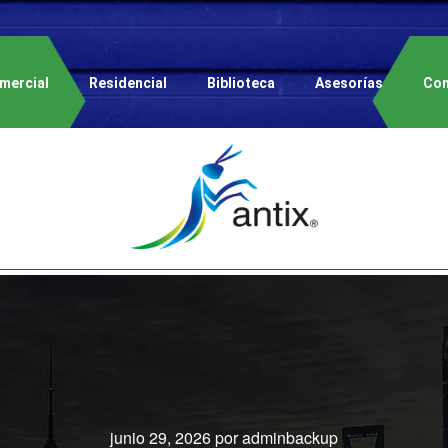
mercial
Residencial
Biblioteca
Asesorías
Con
junio 29, 2026
por
adminbackup