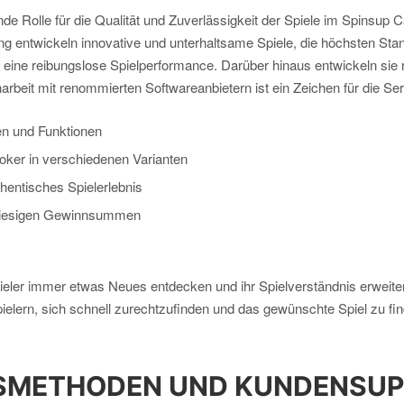
de Rolle für die Qualität und Zuverlässigkeit der Spiele im Spinsup 
 entwickeln innovative und unterhaltsame Spiele, die höchsten Stand
 eine reibungslose Spielperformance. Darüber hinaus entwickeln sie
arbeit mit renommierten Softwareanbietern ist ein Zeichen für die Ser
n und Funktionen
Poker in verschiedenen Varianten
thentisches Spielerlebnis
l riesigen Gewinnsummen
 Spieler immer etwas Neues entdecken und ihr Spielverständnis erweite
ielern, sich schnell zurechtzufinden und das gewünschte Spiel zu fi
SMETHODEN UND KUNDENSUPP