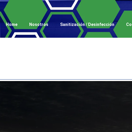
Home
Nosotros
Sanitización / Desinfección
Co