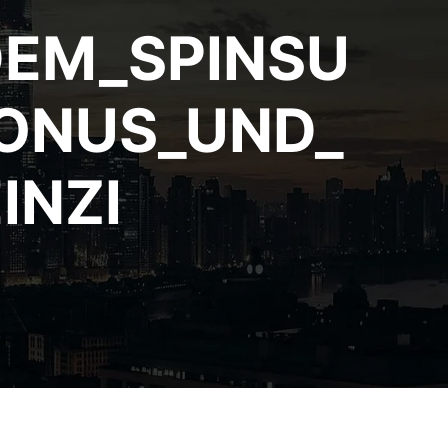
DEM_SPINSU
BONUS_UND_
INZI