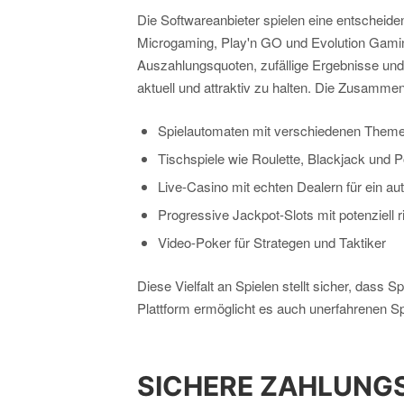
Die Softwareanbieter spielen eine entscheiden
Microgaming, Play'n GO und Evolution Gaming
Auszahlungsquoten, zufällige Ergebnisse und
aktuell und attraktiv zu halten. Die Zusammen
Spielautomaten mit verschiedenen Theme
Tischspiele wie Roulette, Blackjack und 
Live-Casino mit echten Dealern für ein au
Progressive Jackpot-Slots mit potenziel
Video-Poker für Strategen und Taktiker
Diese Vielfalt an Spielen stellt sicher, dass
Plattform ermöglicht es auch unerfahrenen Sp
SICHERE ZAHLUNG