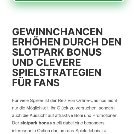
GEWINNCHANCEN
ERHÖHEN DURCH DEN
SLOTPARK BONUS
UND CLEVERE
SPIELSTRATEGIEN
FÜR FANS
Für viele Spieler ist der Reiz von Online-Casinos nicht
nur die Möglichkeit, ihr Glück zu versuchen, sondern
auch die Aussicht auf attraktive Boni und Promotionen.
Der
slotpark bonus
stellt dabei eine besonders
interessante Option dar, um das Spielerlebnis zu