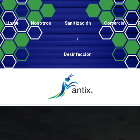
Home
Nosotros
Sanitización
Comercial
/
Desinfección