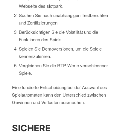
Webseite des slotpark.
Suchen Sie nach unabhängigen Testberichten
und Zertifizierungen.
Berücksichtigen Sie die Volatilität und die
Funktionen des Spiels.
Spielen Sie Demoversionen, um die Spiele
kennenzulernen.
Vergleichen Sie die RTP-Werte verschiedener
Spiele.
Eine fundierte Entscheidung bei der Auswahl des
Spielautomaten kann den Unterschied zwischen
Gewinnen und Verlusten ausmachen.
SICHERE