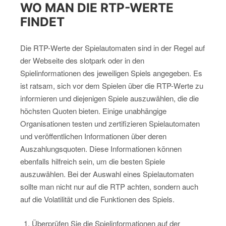
WO MAN DIE RTP-WERTE
FINDET
Die RTP-Werte der Spielautomaten sind in der Regel auf
der Webseite des slotpark oder in den
Spielinformationen des jeweiligen Spiels angegeben. Es
ist ratsam, sich vor dem Spielen über die RTP-Werte zu
informieren und diejenigen Spiele auszuwählen, die die
höchsten Quoten bieten. Einige unabhängige
Organisationen testen und zertifizieren Spielautomaten
und veröffentlichen Informationen über deren
Auszahlungsquoten. Diese Informationen können
ebenfalls hilfreich sein, um die besten Spiele
auszuwählen. Bei der Auswahl eines Spielautomaten
sollte man nicht nur auf die RTP achten, sondern auch
auf die Volatilität und die Funktionen des Spiels.
Überprüfen Sie die Spielinformationen auf der