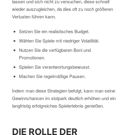
lassen und sich nicht zu versuchen, diese schnell
wieder auszugleichen, da dies oft zu noch größeren
Verlusten führen kann.
Setzen Sie ein realistisches Budget.
Wählen Sie Spiele mit niedriger Volatilität.
Nutzen Sie die verfügbaren Boni und
Promotionen.
Spielen Sie verantwortungsbewusst.
Machen Sie regelmäßige Pausen.
Indem man diese Strategien befolgt, kann man seine
Gewinnchancen im slotpark deutlich erhöhen und ein
langfristig erfolgreiches Spielerlebnis genießen.
DIE ROLLE DER