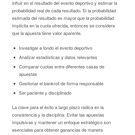
influir en el resultado del evento deportivo y estimar la
probabilidad real de cada resultado. Si la probabilidad
estimada del resultado es mayor que la probabilidad
implícita en la cuota ofrecida, entonces se considera
que la apuesta tiene valor aparente.
Investigar a fondo el evento deportivo
Analizar estadísticas y datos relevantes
Comparar cuotas entre diferentes casas de
apuestas
Gestionar el bankroll de forma responsable
Ser paciente y disciplinado
La clave para el éxito a largo plazo radica en la
consistencia y la disciplina. Evitar las apuestas
impulsivas y mantener un enfoque estratégico son
esenciales para obtener ganancias de manera