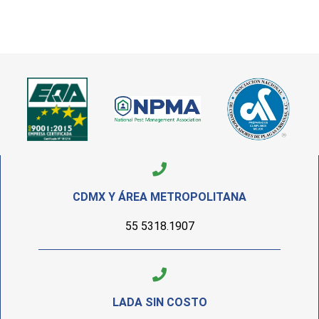
CDMX Y ÁREA METROPOLITANA
55 5318.1907
LADA SIN COSTO