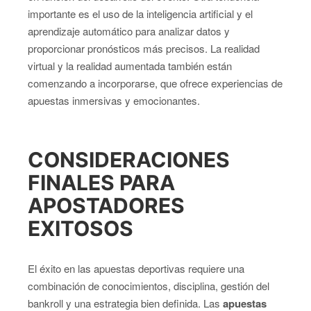
importante es el uso de la inteligencia artificial y el
aprendizaje automático para analizar datos y
proporcionar pronósticos más precisos. La realidad
virtual y la realidad aumentada también están
comenzando a incorporarse, que ofrece experiencias de
apuestas inmersivas y emocionantes.
CONSIDERACIONES
FINALES PARA
APOSTADORES
EXITOSOS
El éxito en las apuestas deportivas requiere una
combinación de conocimientos, disciplina, gestión del
bankroll y una estrategia bien definida. Las
apuestas