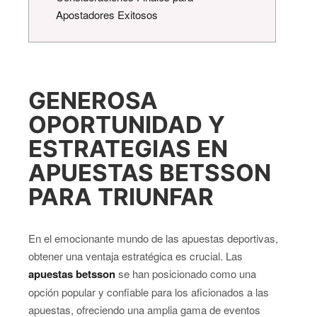
Apostadores Exitosos
GENEROSA
OPORTUNIDAD Y
ESTRATEGIAS EN
APUESTAS BETSSON
PARA TRIUNFAR
En el emocionante mundo de las apuestas deportivas,
obtener una ventaja estratégica es crucial. Las
apuestas betsson
se han posicionado como una
opción popular y confiable para los aficionados a las
apuestas, ofreciendo una amplia gama de eventos