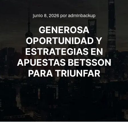
junio 8, 2026
por
adminbackup
GENEROSA
OPORTUNIDAD Y
ESTRATEGIAS EN
APUESTAS BETSSON
PARA TRIUNFAR