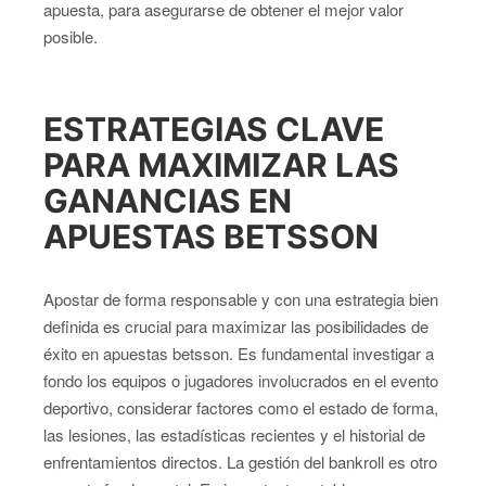
apuesta, para asegurarse de obtener el mejor valor
posible.
ESTRATEGIAS CLAVE
PARA MAXIMIZAR LAS
GANANCIAS EN
APUESTAS BETSSON
Apostar de forma responsable y con una estrategia bien
definida es crucial para maximizar las posibilidades de
éxito en apuestas betsson. Es fundamental investigar a
fondo los equipos o jugadores involucrados en el evento
deportivo, considerar factores como el estado de forma,
las lesiones, las estadísticas recientes y el historial de
enfrentamientos directos. La gestión del bankroll es otro