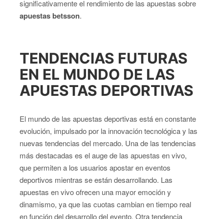
significativamente el rendimiento de las apuestas sobre
apuestas betsson
.
TENDENCIAS FUTURAS
EN EL MUNDO DE LAS
APUESTAS DEPORTIVAS
El mundo de las apuestas deportivas está en constante
evolución, impulsado por la innovación tecnológica y las
nuevas tendencias del mercado. Una de las tendencias
más destacadas es el auge de las apuestas en vivo,
que permiten a los usuarios apostar en eventos
deportivos mientras se están desarrollando. Las
apuestas en vivo ofrecen una mayor emoción y
dinamismo, ya que las cuotas cambian en tiempo real
en función del desarrollo del evento. Otra tendencia