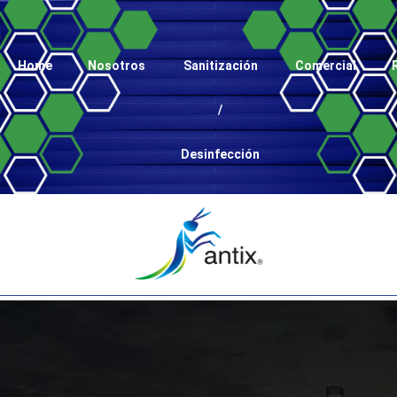
Home
Nosotros
Sanitización
Comercial
/
Desinfección