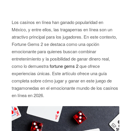
Los casinos en línea han ganado popularidad en
México, y entre ellos, las tragaperras en línea son un
atractivo principal para los jugadores. En este contexto,
Fortune Gems 2 se destaca como una opción
emocionante para quienes buscan combinar
entretenimiento y la posibilidad de ganar dinero real,
como lo demuestra
fortune gems 2
que ofrece
experiencias únicas. Este artículo ofrece una guía
completa sobre cómo jugar y ganar en este juego de
tragamonedas en el emocionante mundo de los casinos
en línea en 2026.