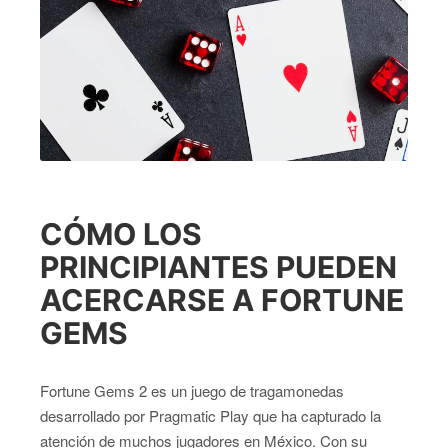
CÓMO LOS
PRINCIPIANTES PUEDEN
ACERCARSE A FORTUNE
GEMS
Fortune Gems 2 es un juego de tragamonedas
desarrollado por Pragmatic Play que ha capturado la
atención de muchos jugadores en México. Con su