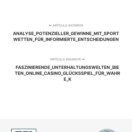
ARTÍCULO ANTERIOR
ANALYSE_POTENZIELLER_GEWINNE_MIT_SPORT
WETTEN_FÜR_INFORMIERTE_ENTSCHEIDUNGEN
ARTÍCULO SIGUIENTE
FASZINIERENDE_UNTERHALTUNGSWELTEN_BIE
TEN_ONLINE_CASINO_GLÜCKSSPIEL_FÜR_WAHR
E_K