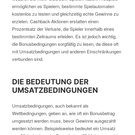
ermöglichen es Spielern, bestimmte Spielautomaten
kostenlos zu testen und gleichzeitig echte Gewinne zu
erzielen. Cashback-Aktionen erstatten einen
Prozentsatz der Verluste, die Spieler innerhalb eines
bestimmten Zeitraums erleiden. Es ist jedoch wichtig,
die Bonusbedingungen sorgfältig zu lesen, da diese oft
mit Umsatzbedingungen und anderen Einschränkungen
verbunden sind.
DIE BEDEUTUNG DER
UMSATZBEDINGUNGEN
Umsatzbedingungen, auch bekannt als
Wettbedingungen, geben an, wie oft ein Bonusbetrag
umgesetzt werden muss, bevor Gewinne ausgezahlt
werden können. Beispielsweise bedeutet ein Umsatz