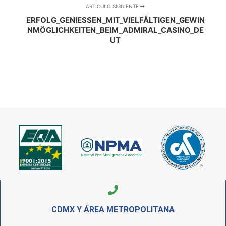
ARTÍCULO SIGUIENTE
ERFOLG_GENIESSEN_MIT_VIELFÄLTIGEN_GEWINN
MÖGLICHKEITEN_BEIM_ADMIRAL_CASINO_DEU
T
CDMX Y ÁREA METROPOLITANA