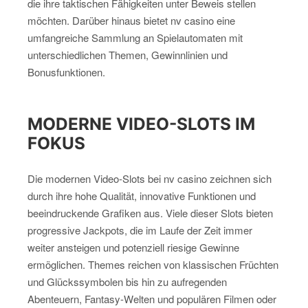
die ihre taktischen Fähigkeiten unter Beweis stellen
möchten. Darüber hinaus bietet nv casino eine
umfangreiche Sammlung an Spielautomaten mit
unterschiedlichen Themen, Gewinnlinien und
Bonusfunktionen.
MODERNE VIDEO-SLOTS IM
FOKUS
Die modernen Video-Slots bei nv casino zeichnen sich
durch ihre hohe Qualität, innovative Funktionen und
beeindruckende Grafiken aus. Viele dieser Slots bieten
progressive Jackpots, die im Laufe der Zeit immer
weiter ansteigen und potenziell riesige Gewinne
ermöglichen. Themes reichen von klassischen Früchten
und Glückssymbolen bis hin zu aufregenden
Abenteuern, Fantasy-Welten und populären Filmen oder