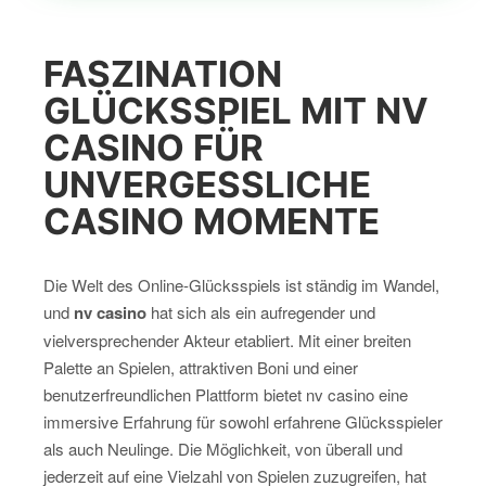
FASZINATION
GLÜCKSSPIEL MIT NV
CASINO FÜR
UNVERGESSLICHE
CASINO MOMENTE
Die Welt des Online-Glücksspiels ist ständig im Wandel,
und
nv casino
hat sich als ein aufregender und
vielversprechender Akteur etabliert. Mit einer breiten
Palette an Spielen, attraktiven Boni und einer
benutzerfreundlichen Plattform bietet nv casino eine
immersive Erfahrung für sowohl erfahrene Glücksspieler
als auch Neulinge. Die Möglichkeit, von überall und
jederzeit auf eine Vielzahl von Spielen zuzugreifen, hat