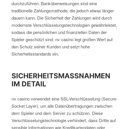
durchzuführen. Banküberweisungen sind eine
traditionelle Zahlungsmethode, die jedoch etwas länger
dauern kann. Die Sicherheit der Zahlungen wird durch
modernste Verschlüsselungstechnologien gewährleistet,
sodass die persönlichen und finanziellen Daten der
Spieler geschützt sind. nv casino legt großen Wert auf
den Schutz seiner Kunden und setzt hohe
Sicherheitsstandards ein.
SICHERHEITSMASSNAHMEN I
M DETAIL
nv casino verwendet eine SSL-Verschlüsselung (Secure
Socket Layer), um alle Datenübertragungen zwischen
dem Spieler und dem Server zu schützen. Diese
Verschlüsselungstechnologie verhindert, dass Dritte auf
sensible Informationen wie Kreditkartendaten oder