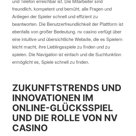
und Telefon erreichbar ist. Die Mitarbeiter sind
freundlich, kompetent und bemüht, alle Fragen und
Anliegen der Spieler schnell und effizient zu
beantworten. Die Benutzerfreundlichkeit der Plattform ist
ebenfalls von großer Bedeutung. nv casino verfügt über
eine intuitive und übersichtliche Website, die es Spielern
leicht macht, ihre Lieblingsspiele zu finden und zu
spielen. Die Navigation ist einfach und die Suchfunktion
ermöglicht es, Spiele schnell zu finden.
ZUKUNFTSTRENDS UND
INNOVATIONEN IM
ONLINE-GLÜCKSSPIEL
UND DIE ROLLE VON NV
CASINO