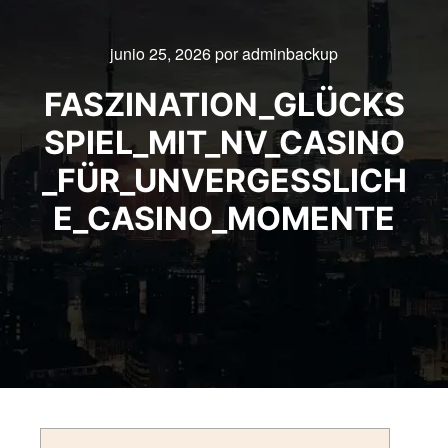
junio 25, 2026
por
adminbackup
FASZINATION_GLÜCKS
SPIEL_MIT_NV_CASINO
_FÜR_UNVERGESSLICH
E_CASINO_MOMENTE