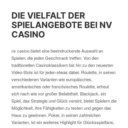
DIE VIELFALT DER
SPIELANGEBOTE BEI NV
CASINO
nv casino bietet eine beeindruckende Auswahl an
Spielen, die jeden Geschmack treffen. Von den
traditionellen Casinoklassikern bis hin zu den neuesten
Video-Slots ist für jeden etwas dabei. Roulette, in seinen
verschiedenen Varianten wie europäisches,
amerikanisches oder französisches Roulette, erfreut
sich nach wie vor großer Beliebtheit. Blackjack, ein
Spiel, das Strategie und Glück vereint, bietet Spielern die
Möglichkeit, ihre Fähigkeiten zu testen und gegen das
Haus zu gewinnen. Poker, in seinen zahlreichen
Varianten, ist ein weiteres Highlight für Glücksspielfans,