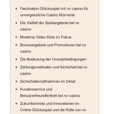
Faszination Glücksspiel mit nv casino für
unvergessliche Casino Momente
Die Vielfalt der Spielangebote bei nv
casino
Moderne Video-Slots im Fokus
Bonusangebote und Promotionen bei nv
casino
Die Bedeutung der Umsatzbedingungen
Zahlungsmethoden und Sicherheit bei nv
casino
Sicherheitsmaßnahmen im Detail
Kundenservice und
Benutzerfreundlichkeit bei nv casino
Zukunftstrends und Innovationen im
Online-Glücksspiel und die Rolle von nv