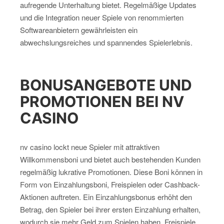
aufregende Unterhaltung bietet. Regelmäßige Updates
und die Integration neuer Spiele von renommierten
Softwareanbietern gewährleisten ein
abwechslungsreiches und spannendes Spielerlebnis.
BONUSANGEBOTE UND
PROMOTIONEN BEI NV
CASINO
nv casino lockt neue Spieler mit attraktiven
Willkommensboni und bietet auch bestehenden Kunden
regelmäßig lukrative Promotionen. Diese Boni können in
Form von Einzahlungsboni, Freispielen oder Cashback-
Aktionen auftreten. Ein Einzahlungsbonus erhöht den
Betrag, den Spieler bei ihrer ersten Einzahlung erhalten,
wodurch sie mehr Geld zum Spielen haben. Freispiele