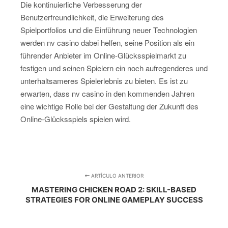
Die kontinuierliche Verbesserung der
Benutzerfreundlichkeit, die Erweiterung des
Spielportfolios und die Einführung neuer Technologien
werden nv casino dabei helfen, seine Position als ein
führender Anbieter im Online-Glücksspielmarkt zu
festigen und seinen Spielern ein noch aufregenderes und
unterhaltsameres Spielerlebnis zu bieten. Es ist zu
erwarten, dass nv casino in den kommenden Jahren
eine wichtige Rolle bei der Gestaltung der Zukunft des
Online-Glücksspiels spielen wird.
ARTÍCULO ANTERIOR
MASTERING CHICKEN ROAD 2: SKILL-BASED
STRATEGIES FOR ONLINE GAMEPLAY SUCCESS