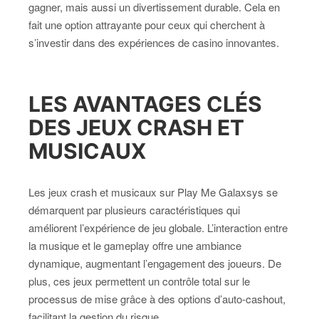
gagner, mais aussi un divertissement durable. Cela en
fait une option attrayante pour ceux qui cherchent à
s’investir dans des expériences de casino innovantes.
LES AVANTAGES CLÉS
DES JEUX CRASH ET
MUSICAUX
Les jeux crash et musicaux sur Play Me Galaxsys se
démarquent par plusieurs caractéristiques qui
améliorent l’expérience de jeu globale. L’interaction entre
la musique et le gameplay offre une ambiance
dynamique, augmentant l’engagement des joueurs. De
plus, ces jeux permettent un contrôle total sur le
processus de mise grâce à des options d’auto-cashout,
facilitant la gestion du risque.