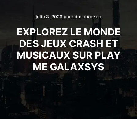
julio 3, 2026
por
adminbackup
EXPLOREZ LE MONDE
DES JEUX CRASH ET
MUSICAUX SUR PLAY
ME GALAXSYS