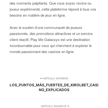
des moments palpitants. Que vous soyez novice ou
joueur expérimenté, cette plateforme répond à tous vos
besoins en matière de jeux en ligne.
Avec le soutien d’une communauté de joueurs
passionnés, des promotions attractives et un service
client réactif, Play Me Galaxsys est une destination
incontournable pour ceux qui cherchent à explorer le
monde passionnant des casinos en ligne.
ARTÍCULO ANTERIOR
LOS_PUNTOS_MÁS_FUERTES_DE_KIROLBET_CASI
NO_EXPLICADOS
ARTÍCULO SIGUIENTE