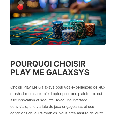
POURQUOI CHOISIR
PLAY ME GALAXSYS
Choisir Play Me Galaxsys pour vos expériences de jeux
crash et musicaux, c’est opter pour une plateforme qui
allie innovation et sécurité. Avec une interface
conviviale, une variété de jeux engageants, et des
conditions de jeu favorables, vous êtes assuré de vivre