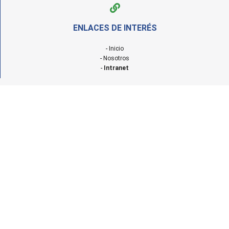
ENLACES DE INTERÉS
-
Inicio
-
Nosotros
-
Intranet