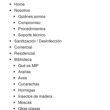
Home
Nosotros
Quiénes somos
Compromiso
Procedimientos
Soporte técnico
Sanitización / Desinfección
Comercial
Residencial
Biblioteca
Qué es MIP
Arañas
Aves
Cucarachas
Hormigas
Insectos de madera
Moscas
Otras plagas