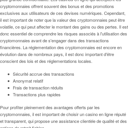
cryptomonnaies offrent souvent des bonus et des promotions
exclusives aux utilisateurs de ces devises numériques. Cependant,
il est important de noter que la valeur des cryptomonnaies peut être
volatile, ce qui peut affecter le montant des gains ou des pertes. Il est
donc essentiel de comprendre les risques associés à l'utilisation des
cryptomonnaies avant de s'engager dans des transactions
financières. La réglementation des cryptomonnaies est encore en
évolution dans de nombreux pays, il est donc important d'être
conscient des lois et des réglementations locales.
Sécurité accrue des transactions
Anonymat relatif
Frais de transaction réduits
Transactions plus rapides
Pour profiter pleinement des avantages offerts par les
cryptomonnaies, il est important de choisir un casino en ligne réputé
et transparent, qui propose une assistance clientèle de qualité et des
options de retrait fiables.