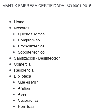
MANTIX EMPRESA CERTIFICADA ISO 9001-2015
Home
Nosotros
Quiénes somos
Compromiso
Procedimientos
Soporte técnico
Sanitización / Desinfección
Comercial
Residencial
Biblioteca
Qué es MIP
Arañas
Aves
Cucarachas
Hormigas