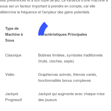
sous est un facteur important à prendre en compte, car elle
détermine la fréquence et l'ampleur des gains potentiels.
Type de
Machine à
Caractéristiques Principales
Sous
Classique
Bobines limitées, symboles traditionnels
(fruits, cloches, septs)
Vidéo
Graphismes animés, thèmes variés,
fonctionnalités bonus complexes
Jackpot
Jackpot qui augmente avec chaque mise
Progressif
des joueurs