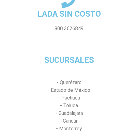
LADA SIN COSTO
800 3626849
SUCURSALES
- Querétaro
- Estado de México
- Pachuca
- Toluca
- Guadalajara
- Cancún
- Monterrey