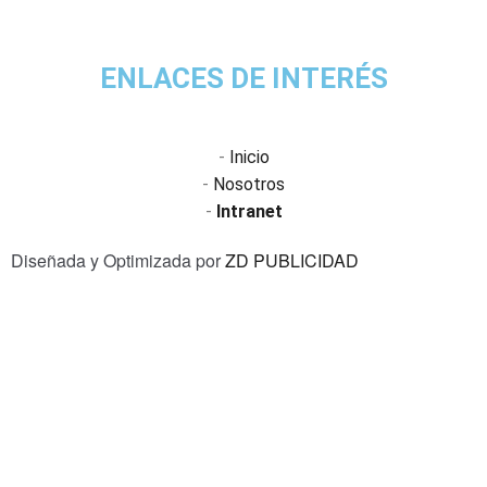
ENLACES DE INTERÉS
-
Inicio
-
Nosotros
-
Intranet
Diseñada y Optimizada por
ZD PUBLICIDAD