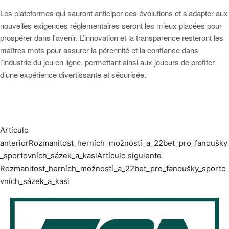
Les plateformes qui sauront anticiper ces évolutions et s'adapter aux
nouvelles exigences réglementaires seront les mieux placées pour
prospérer dans l'avenir. L’innovation et la transparence resteront les
maîtres mots pour assurer la pérennité et la confiance dans
l’industrie du jeu en ligne, permettant ainsi aux joueurs de profiter
d’une expérience divertissante et sécurisée.
Artículo
anterior
Rozmanitost_herních_možností_a_22bet_pro_fanoušky
_sportovních_sázek_a_kasi
Artículo siguiente
Rozmanitost_herních_možností_a_22bet_pro_fanoušky_sporto
vních_sázek_a_kasi