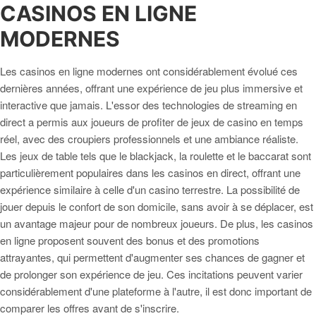
CASINOS EN LIGNE
MODERNES
Les casinos en ligne modernes ont considérablement évolué ces
dernières années, offrant une expérience de jeu plus immersive et
interactive que jamais. L'essor des technologies de streaming en
direct a permis aux joueurs de profiter de jeux de casino en temps
réel, avec des croupiers professionnels et une ambiance réaliste.
Les jeux de table tels que le blackjack, la roulette et le baccarat sont
particulièrement populaires dans les casinos en direct, offrant une
expérience similaire à celle d'un casino terrestre. La possibilité de
jouer depuis le confort de son domicile, sans avoir à se déplacer, est
un avantage majeur pour de nombreux joueurs. De plus, les casinos
en ligne proposent souvent des bonus et des promotions
attrayantes, qui permettent d'augmenter ses chances de gagner et
de prolonger son expérience de jeu. Ces incitations peuvent varier
considérablement d'une plateforme à l'autre, il est donc important de
comparer les offres avant de s'inscrire.