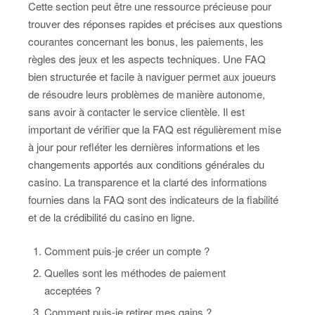
Cette section peut être une ressource précieuse pour
trouver des réponses rapides et précises aux questions
courantes concernant les bonus, les paiements, les
règles des jeux et les aspects techniques. Une FAQ
bien structurée et facile à naviguer permet aux joueurs
de résoudre leurs problèmes de manière autonome,
sans avoir à contacter le service clientèle. Il est
important de vérifier que la FAQ est régulièrement mise
à jour pour refléter les dernières informations et les
changements apportés aux conditions générales du
casino. La transparence et la clarté des informations
fournies dans la FAQ sont des indicateurs de la fiabilité
et de la crédibilité du casino en ligne.
Comment puis-je créer un compte ?
Quelles sont les méthodes de paiement
acceptées ?
Comment puis-je retirer mes gains ?