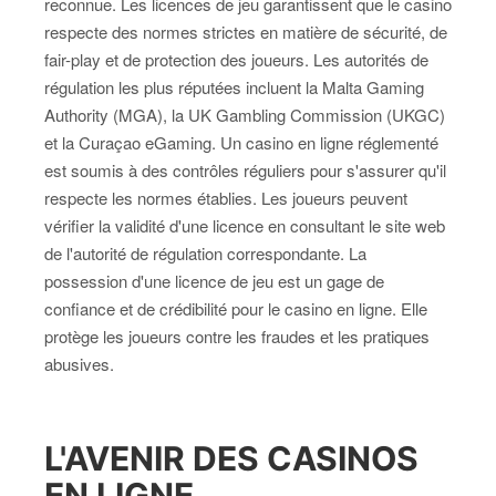
reconnue. Les licences de jeu garantissent que le casino
respecte des normes strictes en matière de sécurité, de
fair-play et de protection des joueurs. Les autorités de
régulation les plus réputées incluent la Malta Gaming
Authority (MGA), la UK Gambling Commission (UKGC)
et la Curaçao eGaming. Un casino en ligne réglementé
est soumis à des contrôles réguliers pour s'assurer qu'il
respecte les normes établies. Les joueurs peuvent
vérifier la validité d'une licence en consultant le site web
de l'autorité de régulation correspondante. La
possession d'une licence de jeu est un gage de
confiance et de crédibilité pour le casino en ligne. Elle
protège les joueurs contre les fraudes et les pratiques
abusives.
L'AVENIR DES CASINOS
EN LIGNE