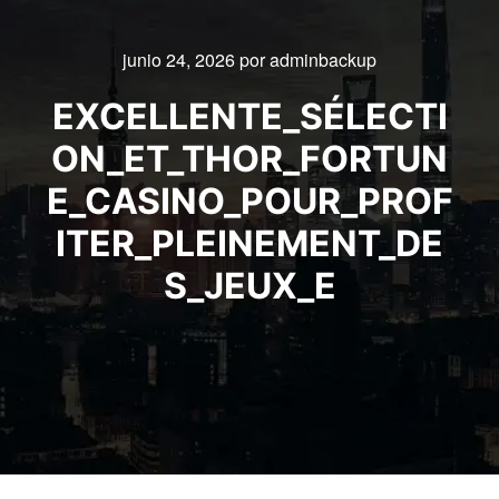
junio 24, 2026
por
adminbackup
EXCELLENTE_SÉLECTI
ON_ET_THOR_FORTUN
E_CASINO_POUR_PROF
ITER_PLEINEMENT_DE
S_JEUX_E