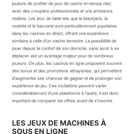
joueurs de profiter de jeux de casino en temps réel,
avec des croupiers professionnels et une ambiance
réaliste. Les jeux de table tels que le blackjack, la
roulette et le baccarat sont particulièrement populaires
dans les casinos en direct, offrant une expérience
similaire à celle d'un casino terrestre. La possibilité de
jouer depuis le confort de son domicile, sans avoir à se
déplacer, est un avantage majeur pour de nombreux
joueurs. De plus, les casinos en ligne proposent souvent
des bonus et des promotions attrayantes, qui permettent
d'augmenter ses chances de gagner et de prolonger son
expérience de jeu. Ces incitations peuvent varier
considérablement d'une plateforme à l'autre, il est donc
important de comparer les offres avant de s'inscrire.
LES JEUX DE MACHINES À
SOUS EN LIGNE