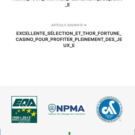
_E
ARTÍCULO SIGUIENTE
EXCELLENTE_SÉLECTION_ET_THOR_FORTUNE_
CASINO_POUR_PROFITER_PLEINEMENT_DES_JE
UX_E