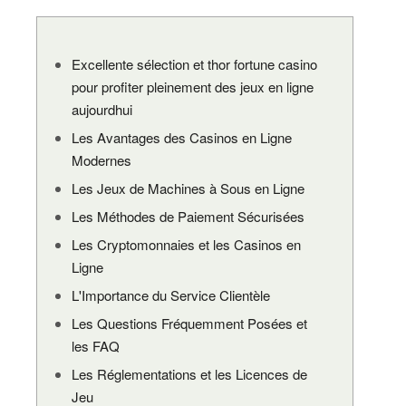
Excellente sélection et thor fortune casino
pour profiter pleinement des jeux en ligne
aujourdhui
Les Avantages des Casinos en Ligne
Modernes
Les Jeux de Machines à Sous en Ligne
Les Méthodes de Paiement Sécurisées
Les Cryptomonnaies et les Casinos en
Ligne
L'Importance du Service Clientèle
Les Questions Fréquemment Posées et
les FAQ
Les Réglementations et les Licences de
Jeu