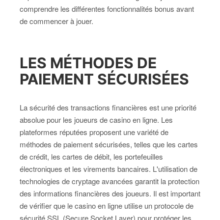
comprendre les différentes fonctionnalités bonus avant
de commencer à jouer.
LES MÉTHODES DE
PAIEMENT SÉCURISÉES
La sécurité des transactions financières est une priorité
absolue pour les joueurs de casino en ligne. Les
plateformes réputées proposent une variété de
méthodes de paiement sécurisées, telles que les cartes
de crédit, les cartes de débit, les portefeuilles
électroniques et les virements bancaires. L'utilisation de
technologies de cryptage avancées garantit la protection
des informations financières des joueurs. Il est important
de vérifier que le casino en ligne utilise un protocole de
sécurité SSL (Secure Socket Layer) pour protéger les